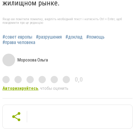
жилищном рынке.
Якщо ви помітили помилку, виділіть необхідний текст і натисніть Ctrl + Enter, щоб
повідомити про це редакцію
#совет европы
#разрушения
#доклад
#помощь
#права человека
Морозова Ольга
0,0
Авторизируйтесь
, чтобы оценить