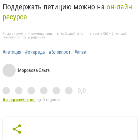
Поддержать петицию можно на
он-лайн
ресурсе
Якщо ви помітили помилку, виділіть необхідний текст і натисніть Ctrl + Enter, щоб
повідомити про це редакцію
#петиция
#очередь
#блокпост
#кпвв
Морозова Ольга
0,0
Авторизуйтесь
, щоб оцінити