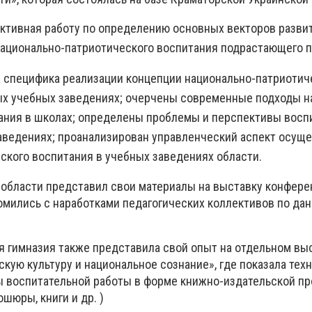
ктивная работу по определению основных векторов разви
национально-патриотического воспитания подрастающего п
а специфика реализации концепции национально-патриотич
х учебных заведениях; очерчены современные подходы н
ания в школах; определены проблемы и перспективы восп
ведениях; проанализирован управленческий аспект осущ
ского воспитания в учебных заведениях области.
области представил свои материалы на выставку конфере
омились с наработками педагогических коллективов по да
я гимназия также представила свой опыт на отдельном в
кую культуру и национальное сознание», где показала техн
 воспитательной работы в форме книжно-издательской пр
ошюры, книги и др. )