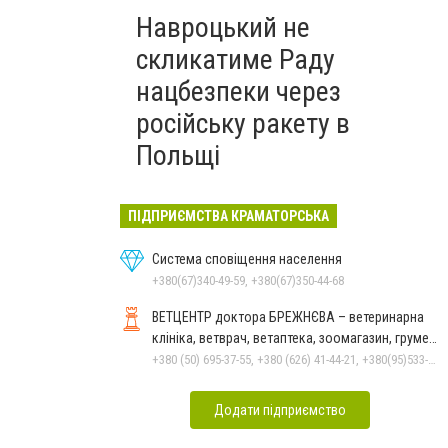
Навроцький не
скликатиме Раду
нацбезпеки через
російську ракету в
Польщі
ПІДПРИЄМСТВА КРАМАТОРСЬКА
Система сповіщення населення
+380(67)340-49-59, +380(67)350-44-68
ВЕТЦЕНТР доктора БРЕЖНЄВА – ветеринарна
клініка, ветврач, ветаптека, зоомагазин, грумер,
стрижки.
+380 (50) 695-37-55, +380 (626) 41-44-21, +380(95)533-90-03
Додати підприємство