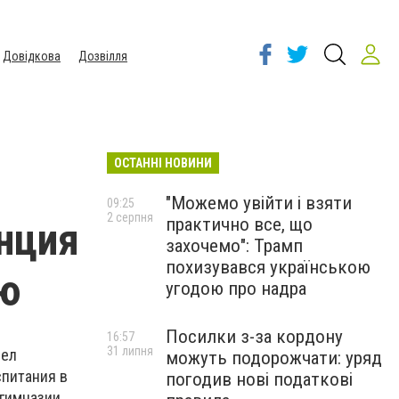
Довідкова
Дозвілля
ОСТАННІ НОВИНИ
"Можемо увійти і взяти
09:25
2 серпня
практично все, що
нция
захочемо": Трамп
похизувався українською
ию
угодою про надра
Посилки з-за кордону
16:57
31 липня
вел
можуть подорожчати: уряд
питания в
погодив нові податкові
гимназии.