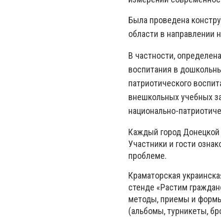
Была проведена констру
области в направлении 
В частности, определен
воспитания в дошкольны
патриотического воспит
внешкольных учебных за
национально-патриотиче
Каждый город Донецкой 
Участники и гости ознак
проблеме.
Краматорская украинска
стенде «Растим гражданс
методы, приемы и формы
(альбомы, турникеты, бр