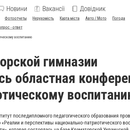
Новини
Вакансії
Довідник
Фотоотчеты
Нерухомість
Карта міста
Авто / Мото
Погода
опрос - ответ
тическому воспитанию
орской гимназии
сь областная конфере
отическому воспитан
титут последипломного педагогического образования про
«Реалии и перспективы национально-патриотического вос
и», которая состоялась на базе Краматорской Украинской 