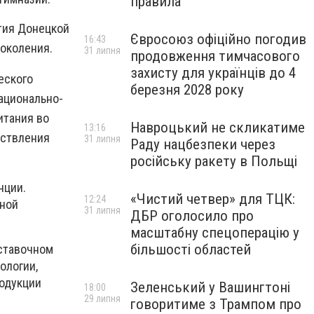
правила
тия Донецкой
Євросоюз офіційно погодив
16:43
околения.
31 липня
продовження тимчасового
захисту для українців до 4
еского
березня 2028 року
ационально-
итания во
Навроцький не скликатиме
13:16
ествления
31 липня
Раду нацбезпеки через
російську ракету в Польщі
нции.
«Чистий четвер» для ТЦК:
12:24
нной
31 липня
ДБР оголосило про
масштабну спецоперацію у
більшості областей
ыставочном
ологии,
одукции
Зеленський у Вашингтоні
18:00
29 липня
говоритиме з Трампом про