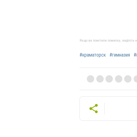
Якщо ви помітили помилку, виділіть нео
#краматорск
#гимназия
#