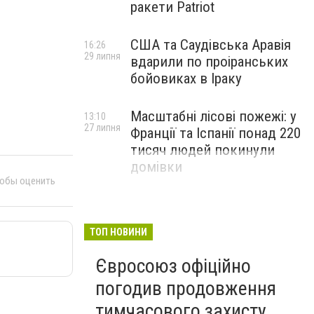
ракети Patriot
США та Саудівська Аравія
16:26
29 липня
вдарили по проіранських
бойовиках в Іраку
Масштабні лісові пожежі: у
13:10
27 липня
Франції та Іспанії понад 220
тисяч людей покинули
домівки
тобы оценить
ТОП НОВИНИ
Євросоюз офіційно
погодив продовження
тимчасового захисту