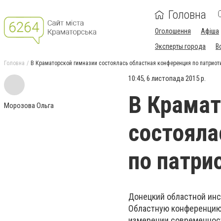
Головна
Оголошення
Афіша
Эксперты города
В
Головна
В Краматорской гимназии состоялась областная конференция по патрио
10:45, 6 листопада 2015 р.
В Крамат
Морозова Ольга
состояла
по патри
Донецкий областной инс
Областную конференцию 
измерении современност