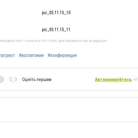
pic_05.11.15_10
pic_05.11.15_11
бхідний текст і натисніть Ctrl + Enter, щоб повідомити про це редакцію
патриот
#воспитание
#конференция
0,0
Оцініть першим
Авторизируйтесь
, ч