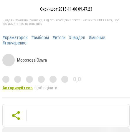
Скриншот 2015-11-06 09.47.23
Якщо ви помітили помилку, виділіть необхідний текст і натисніть Ctrl + Enter, щоб
повідомити про це редакцію
#краматорск
#выборы
#итоги
#нардеп
#мнение
#гончаренко
Морозова Ольга
0,0
Авторизуйтесь
, щоб оцінити