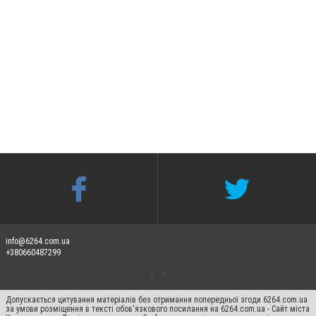
info@6264.com.ua
+380660487299
Допускається цитування матеріалів без отримання попередньої згоди 6264.com.ua
за умови розміщення в тексті обов'язкового посилання на 6264.com.ua - Сайт міста