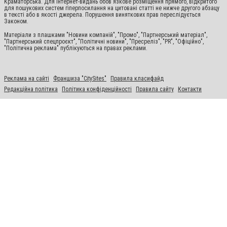
Краматорська. Для інтернет-видань обов'язкове розміщення прямого, відкритого
для пошукових систем гіперпосилання на цитовані статті не нижче другого абзацу
в тексті або в якості джерела. Порушення виняткових прав переслідується
Законом.
Матеріали з плашками "Новини компаній", "Промо", "Партнерський матеріал",
"Партнерський спецпроєкт", "Політичні новини", "Пресреліз", "PR", "Офіційно",
"Політична реклама" публікуються на правах реклами.
Реклама на сайті
Франшиза "CitySites"
Правила класифайд
Редакційна політика
Політика конфіденційності
Правила сайту
Контакти