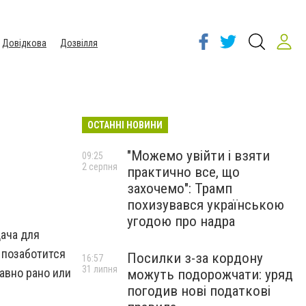
Довідкова
Дозвілля
ОСТАННІ НОВИНИ
"Можемо увійти і взяти
09:25
2 серпня
практично все, що
захочемо": Трамп
похизувався українською
угодою про надра
дача для
 позаботится
Посилки з-за кордону
16:57
31 липня
авно рано или
можуть подорожчати: уряд
погодив нові податкові