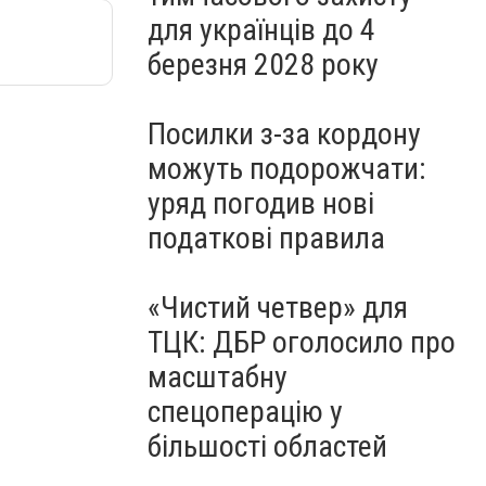
для українців до 4
березня 2028 року
Посилки з-за кордону
можуть подорожчати:
уряд погодив нові
податкові правила
«Чистий четвер» для
ТЦК: ДБР оголосило про
масштабну
спецоперацію у
більшості областей