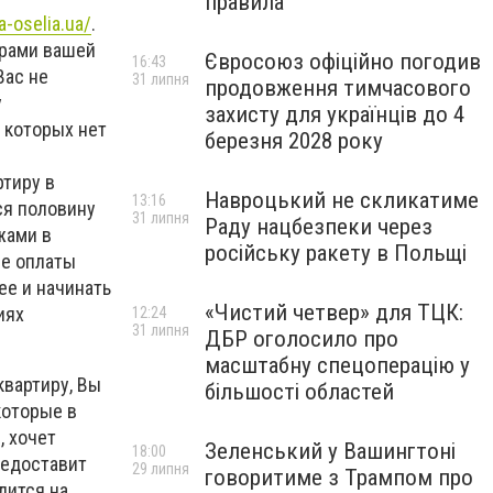
правила
-oselia.ua/
.
ирами вашей
Євросоюз офіційно погодив
16:43
Вас не
31 липня
продовження тимчасового
у
захисту для українців до 4
 которых нет
березня 2028 року
ртиру в
Навроцький не скликатиме
13:16
ся половину
31 липня
Раду нацбезпеки через
жами в
російську ракету в Польщі
ле оплаты
ее и начинать
«Чистий четвер» для ТЦК:
иях
12:24
31 липня
ДБР оголосило про
масштабну спецоперацію у
квартиру, Вы
більшості областей
которые в
, хочет
Зеленський у Вашингтоні
18:00
редоставит
29 липня
говоритиме з Трампом про
дится на