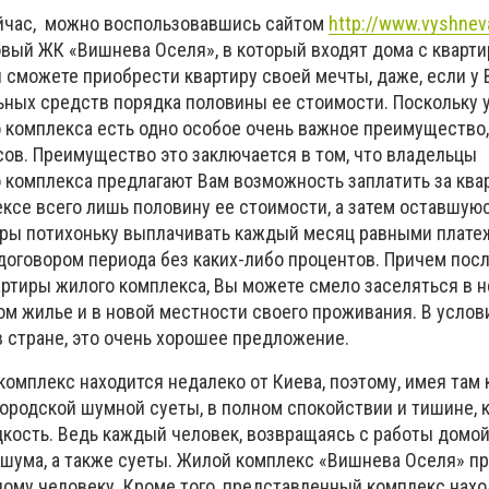
ейчас, можно воспользовавшись сайтом
http://www.vyshneva
овый ЖК «Вишнева Оселя», в который входят дома с кварт
 сможете приобрести квартиру своей мечты, даже, если у 
льных средств порядка половины ее стоимости. Поскольку 
 комплекса есть одно особое очень важное преимущество,
сов. Преимущество это заключается в том, что владельцы
 комплекса предлагают Вам возможность заплатить за ква
ксе всего лишь половину ее стоимости, а затем оставшую
ры потихоньку выплачивать каждый месяц равными плате
договором периода без каких-либо процентов. Причем пос
ртиры жилого комплекса, Вы можете смело заселяться в н
ом жилье и в новой местности своего проживания. В услов
в стране, это очень хорошее предложение.
омплекс находится недалеко от Киева, поэтому, имея там 
городской шумной суеты, в полном спокойствии и тишине, 
кость. Ведь каждый человек, возвращаясь с работы домой
о шума, а также суеты. Жилой комплекс «Вишнева Оселя» п
ому человеку. Кроме того, представленный комплекс нахо