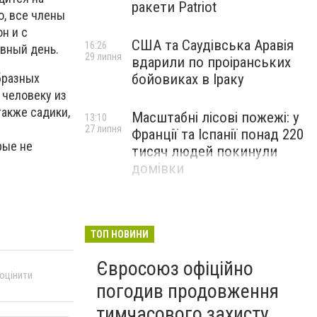
ракети Patriot
о, все члены
н и с
США та Саудівська Аравія
16:26
ивный день.
29 липня
вдарили по проіранських
бразных
бойовиках в Іраку
 человеку из
акже садики,
Масштабні лісові пожежі: у
13:10
27 липня
Франції та Іспанії понад 220
рые не
тисяч людей покинули
домівки
ТОП НОВИНИ
Євросоюз офіційно
 оцінити
погодив продовження
тимчасового захисту