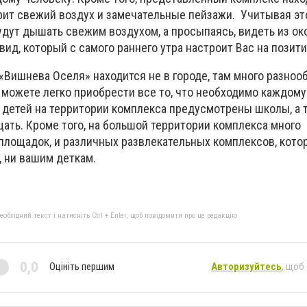
арит свежий воздух и замечательные пейзажи. Учитывая эт
дут дышать свежим воздухом, а просыпаясь, видеть из око
вид, который с самого раннего утра настроит Вас на позит
 «Вишнева Оселя» находится не в городе, там много разноо
 можете легко приобрести все то, что необходимо каждому
 детей на территории комплекса предусмотрены школы, а т
ать. Кроме того, на большой территории комплекса много
площадок, и различных развлекательных комплексов, кото
, ни вашим деткам.
бхідний текст і натисніть Ctrl + Enter, щоб повідомити про це редакцію
0,0
Оцініть першим
Авторизуйтесь
, щоб