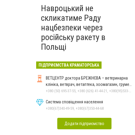
Навроцький не
скликатиме Раду
нацбезпеки через
російську ракету в
Польщі
ПІДПРИЄМСТВА КРАМАТОРСЬКА
ВЕТЦЕНТР доктора БРЕЖНЄВА – ветеринарна
клініка, ветврач, ветаптека, зоомагазин, грумер,
стрижки.
+380 (50) 695-37-55, +380 (626) 41-44-21, +380(95)533-90-03
Система сповіщення населення
+380(67)340-49-59, +380(67)350-44-68
Додати підприємство