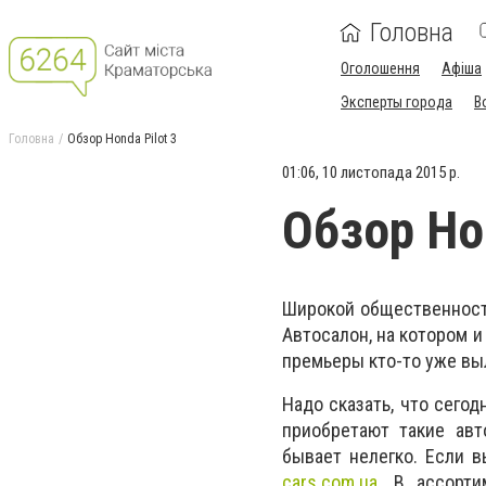
Головна
Оголошення
Афіша
Эксперты города
В
Головна
Обзор Honda Pilot 3
01:06, 10 листопада 2015 р.
Обзор Hon
Широкой общественности
Автосалон, на котором и
премьеры кто-то уже вы
Надо сказать, что сего
приобретают такие авт
бывает нелегко. Если в
cars.com.ua
. В ассорти