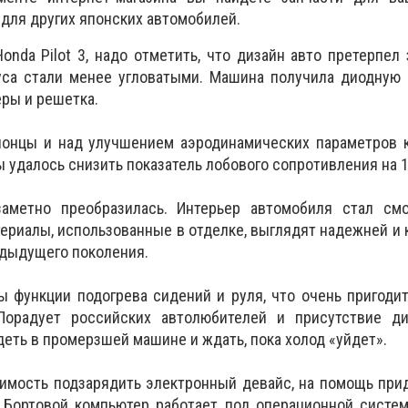
 для других японских автомобилей.
onda Pilot 3, надо отметить, что дизайн авто претерпел
уса стали менее угловатыми. Машина получила диодную 
еры и решетка.
понцы и над улучшением аэродинамических параметров к
ы удалось снизить показатель лобового сопротивления на 
аметно преобразилась. Интерьер автомобиля стал см
териалы, использованные в отделке, выглядят надежней и 
едыдущего поколения.
 функции подогрева сидений и руля, что очень пригоди
Порадует российских автолюбителей и присутствие ди
деть в промерзшей машине и ждать, пока холод «уйдет».
имость подзарядить электронный девайс, на помощь при
 Бортовой компьютер работает под операционной систем