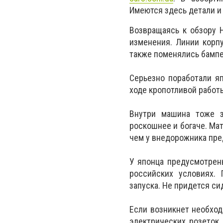
Имеются здесь детали и
Возвращаясь к обзору H
изменения. Линии корп
также поменялись бамп
Серьезно поработали я
ходе кропотливой работ
Внутри машина тоже з
роскошнее и богаче. Ма
чем у внедорожника пр
У японца предусмотрены
российских условиях. 
запуска. Не придется си
Если возникнет необход
электрических розеток.