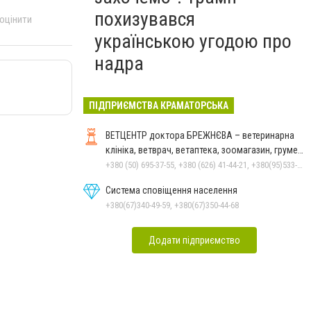
похизувався
 оцінити
українською угодою про
надра
ПІДПРИЄМСТВА КРАМАТОРСЬКА
ВЕТЦЕНТР доктора БРЕЖНЄВА – ветеринарна
клініка, ветврач, ветаптека, зоомагазин, грумер,
стрижки.
+380 (50) 695-37-55, +380 (626) 41-44-21, +380(95)533-90-03
Система сповіщення населення
+380(67)340-49-59, +380(67)350-44-68
Додати підприємство