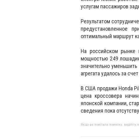
услугам пассажиров зад
Результатом сотрудниче
предустановленное пр
оптимальный маршрут как
На российском рынке 
мощностью 249 лошадин
значительно уменьшить
агрегата удалось за сче
В США продажи Honda Pi
цена кроссовера начин
японской компании, стар
сведения пока отсутств
Якщо ви помітили помилку, виділіть нео