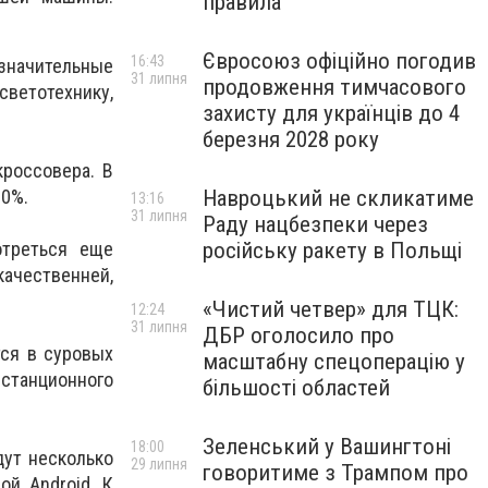
правила
Євросоюз офіційно погодив
16:43
 значительные
31 липня
продовження тимчасового
светотехнику,
захисту для українців до 4
березня 2028 року
россовера. В
Навроцький не скликатиме
10%.
13:16
31 липня
Раду нацбезпеки через
російську ракету в Польщі
отреться еще
качественней,
«Чистий четвер» для ТЦК:
12:24
31 липня
ДБР оголосило про
тся в суровых
масштабну спецоперацію у
станционного
більшості областей
Зеленський у Вашингтоні
18:00
дут несколько
29 липня
говоритиме з Трампом про
ой Android. К