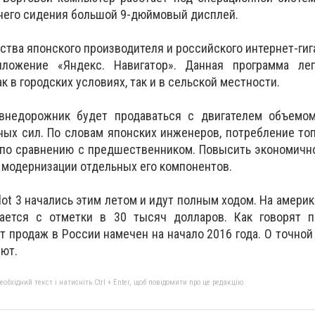
него сидения большой 9-дюймовый дисплей.
ства японского производителя и российского интернет-гиг
иложение «Яндекс. Навигатор». Данная программа ле
 в городских условиях, так и в сельской местности.
внедорожник будет продаваться с двигателем объемом
ых сил. По словам японских инженеров, потребление то
 по сравнению с предшественником. Повысить экономичн
т модернизации отдельных его компонентов.
lot 3 начались этим летом и идут полным ходом. На амери
ается с отметки в 30 тысяч долларов. Как говорят п
т продаж в России намечен на начало 2016 года. О точной
уют.
бхідний текст і натисніть Ctrl + Enter, щоб повідомити про це редакцію