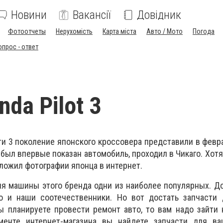
Новини
Вакансії
Довідник
Фотоотчеты
Нерухомість
Карта міста
Авто / Мото
Погода
опрос - ответ
da Pilot 3
 3 поколение японского кроссовера представили в февра
 был впервые показан автомобиль, проходил в Чикаго. Хотя
ложил фотографии японца в интернет.
дня машины этого бренда одни из наиболее популярных. Д
о и наши соотечественники. Но вот достать запчасти 
ы планируете провести ремонт авто, то вам надо зайти
менте интернет-магазина вы найдете запчасти для в