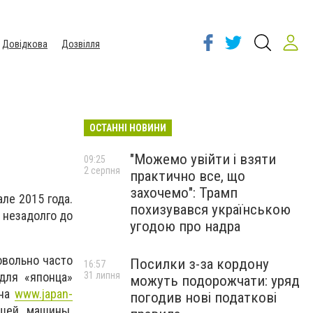
Довідкова
Дозвілля
ОСТАННІ НОВИНИ
"Можемо увійти і взяти
09:25
2 серпня
практично все, що
захочемо": Трамп
ле 2015 года.
похизувався українською
 незадолго до
угодою про надра
овольно часто
Посилки з-за кордону
16:57
31 липня
для «японца»
можуть подорожчати: уряд
 на
www.japan-
погодив нові податкові
ашей машины.