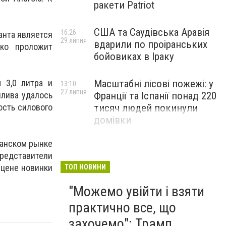
ракети Patriot
США та Саудівська Аравія
16:26
анта является
29 липня
вдарили по проіранських
гко проложит
бойовиках в Іраку
Масштабні лісові пожежі: у
 3,0 литра и
13:10
27 липня
Франції та Іспанії понад 220
плива удалось
тисяч людей покинули
ость силового
домівки
канском рынке
редставители
 цене новинки
ТОП НОВИНИ
"Можемо увійти і взяти
практично все, що
захочемо": Трамп