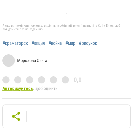
Якщо ви помітили помилку, виділіть необхідний текст і натисніть Ctrl + Enter, щоб
повідомити про це редакцію
#краматорск
#акция
#война
#мир
#рисунок
Морозова Ольга
0,0
Авторизуйтесь
, щоб оцінити