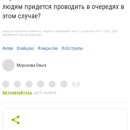
людям придется проводить в очередях в
этом случае?
Якщо ви помітили помилку, виділіть необхідний текст і натисніть Ctrl + Enter, щоб
повідомити про це редакцію
#кпвв
#зайцево
#закрытие
#обстрелы
Морозова Ольга
0,0
Авторизуйтесь
, щоб оцінити