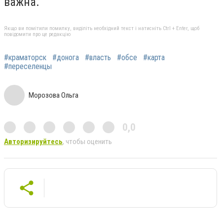
важна.
Якщо ви помітили помилку, виділіть необхідний текст і натисніть Ctrl + Enter, щоб
повідомити про це редакцію
#краматорск
#донога
#власть
#обсе
#карта
#переселенцы
Морозова Ольга
0,0
Авторизируйтесь
, чтобы оценить