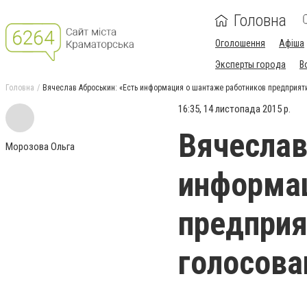
Головна
Оголошення
Афіша
Эксперты города
В
Головна
Вячеслав Аброськин: «Есть информация о шантаже работников предприяти
16:35, 14 листопада 2015 р.
Вячеслав
Морозова Ольга
информац
предприя
голосова