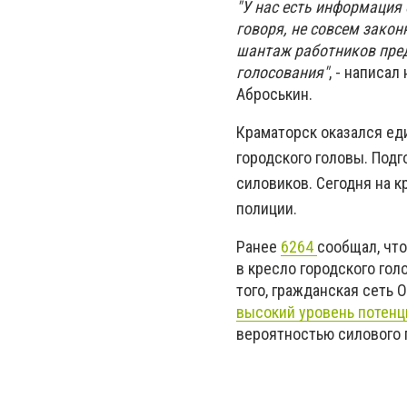
"У нас есть информация
говоря, не совсем закон
шантаж работников пред
голосования"
, - написа
Аброськин.
Краматорск оказался ед
городского головы. Под
силовиков. Сегодня на 
полиции.
Ранее
6264
сообщал, чт
в кресло городского го
того, гражданская сеть 
высокий уровень потенц
вероятностью силового 