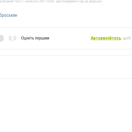
бхідний текст і натисніть Ctrl + Enter, щоб повідомити про це редакцію
броськин
0,0
Оцініть першим
Авторизуйтесь
, щоб