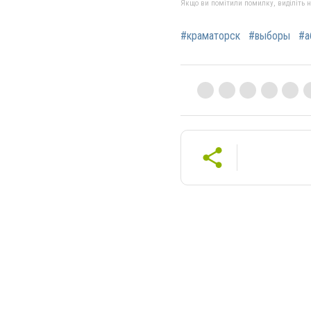
Якщо ви помітили помилку, виділіть нео
#краматорск
#выборы
#а