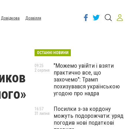
Довідкова
Дозвілля
ОСТАННІ НОВИНИ
"Можемо увійти і взяти
09:25
2 серпня
практично все, що
иков
захочемо": Трамп
похизувався українською
ного»
угодою про надра
Посилки з-за кордону
16:57
31 липня
можуть подорожчати: уряд
погодив нові податкові