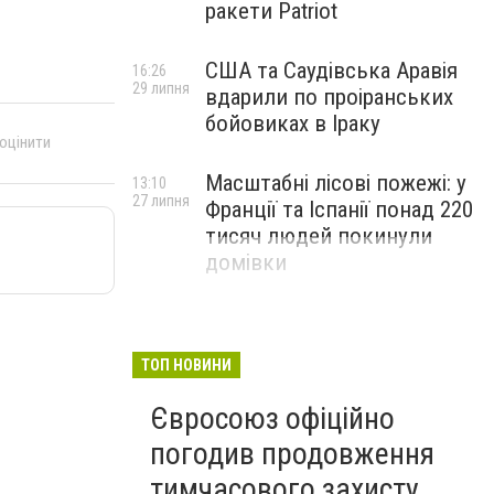
ракети Patriot
США та Саудівська Аравія
16:26
29 липня
вдарили по проіранських
бойовиках в Іраку
 оцінити
Масштабні лісові пожежі: у
13:10
27 липня
Франції та Іспанії понад 220
тисяч людей покинули
домівки
ТОП НОВИНИ
Євросоюз офіційно
погодив продовження
тимчасового захисту