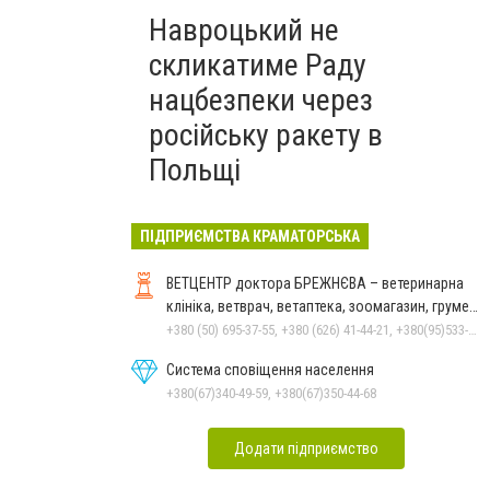
Навроцький не
скликатиме Раду
нацбезпеки через
російську ракету в
Польщі
ПІДПРИЄМСТВА КРАМАТОРСЬКА
ВЕТЦЕНТР доктора БРЕЖНЄВА – ветеринарна
клініка, ветврач, ветаптека, зоомагазин, грумер,
стрижки.
+380 (50) 695-37-55, +380 (626) 41-44-21, +380(95)533-90-03
Система сповіщення населення
+380(67)340-49-59, +380(67)350-44-68
Додати підприємство