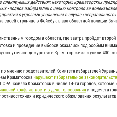
 о планируемых действиях некоторых краматорских предпр
ных - подвоз избирателей с целью контроля за волеизъявл
приятий с угрозами увольнения в случае «неправильного»
л на своей странице в Фейсбук глава областной полиции Вяч
инственным городом в области, где завтра пройдет второй
готовка и проведение выборов оказались под особым вним
круглосуточное дежурство в Краматорске заступили 400 со
о по мнению представителей Комитета избирателей Украин
ловы Краматорска
нарушают избирательное законодательст
ОПОРА назвала Краматорск в числе 14-ти городов, которые
иальной конфликтности в день голосования
и подсчета гол
противостояния и юридического обжалования результатов