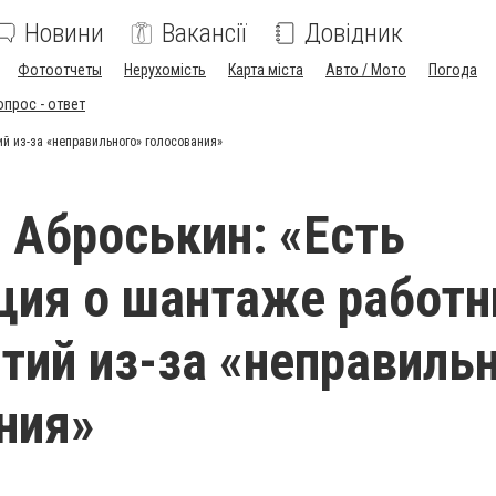
Новини
Вакансії
Довідник
Фотоотчеты
Нерухомість
Карта міста
Авто / Мото
Погода
опрос - ответ
й из-за «неправильного» голосования»
 Аброськин: «Есть
ия о шантаже работн
тий из-за «неправиль
ния»