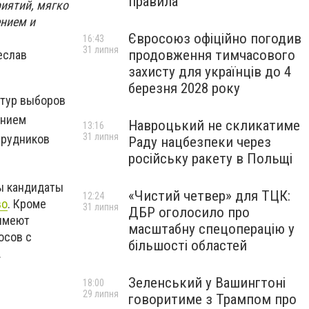
правила
иятий, мягко
ением и
Євросоюз офіційно погодив
16:43
31 липня
продовження тимчасового
еслав
захисту для українців до 4
березня 2028 року
 тур выборов
анием
Навроцький не скликатиме
13:16
31 липня
трудников
Раду нацбезпеки через
російську ракету в Польщі
ы кандидаты
«Чистий четвер» для ТЦК:
12:24
во
. Кроме
31 липня
ДБР оголосило про
 имеют
масштабну спецоперацію у
осов с
більшості областей
.
Зеленський у Вашингтоні
18:00
29 липня
говоритиме з Трампом про