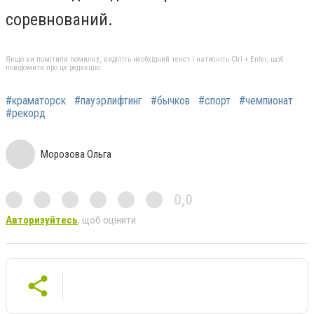
соревнований.
Якщо ви помітили помилку, виділіть необхідний текст і натисніть Ctrl + Enter, щоб
повідомити про це редакцію
#краматорск
#пауэрлифтинг
#бычков
#спорт
#чемпионат
#рекорд
Морозова Ольга
0,0
Авторизуйтесь
, щоб оцінити