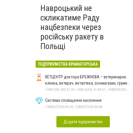
Навроцький не
скликатиме Раду
нацбезпеки через
російську ракету в
Польщі
ПІДПРИЄМСТВА КРАМАТОРСЬКА
ВЕТЦЕНТР доктора БРЕЖНЄВА – ветеринарна
клініка, ветврач, ветаптека, зоомагазин, грумер,
стрижки.
+380 (50) 695-37-55, +380 (626) 41-44-21, +380(95)533-90-03
Система сповіщення населення
+380(67)340-49-59, +380(67)350-44-68
Додати підприємство