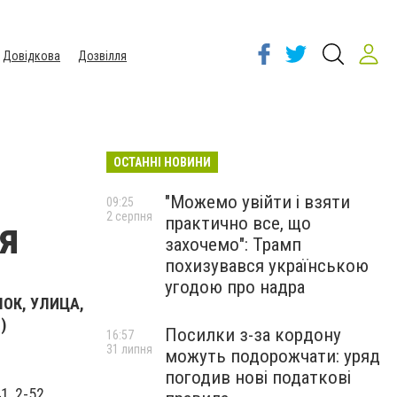
Довідкова
Дозвілля
ОСТАННІ НОВИНИ
"Можемо увійти і взяти
09:25
2 серпня
практично все, що
я
захочемо": Трамп
похизувався українською
угодою про надра
ОК, УЛИЦА,
)
Посилки з-за кордону
16:57
31 липня
можуть подорожчати: уряд
погодив нові податкові
1, 2-52