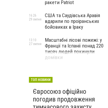
ракети Patriot
США та Саудівська Аравія
16:26
29 липня
вдарили по проіранських
бойовиках в Іраку
Масштабні лісові пожежі: у
13:10
27 липня
Франції та Іспанії понад 220
тисяч людей покинули
домівки
ТОП НОВИНИ
Євросоюз офіційно
погодив продовження
тимчасового захисту