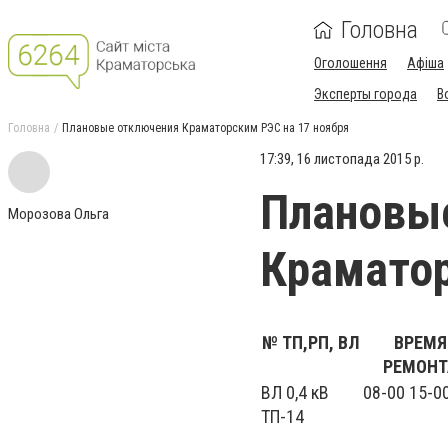
Головна
Оголошення
Афіша
Эксперты города
В
Головна
Плановые отключения Краматорским РЭС на 17 ноября
17:39, 16 листопада 2015 р.
Плановы
Морозова Ольга
Краматор
№ ТП,РП, ВЛ
ВРЕМЯ
РЕМОНТ
ВЛ 0,4 кВ
08-00 15-0
ТП-14