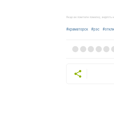
Якщо ви помітили помилку, виділіть нео
#краматорск
#рэс
#откл