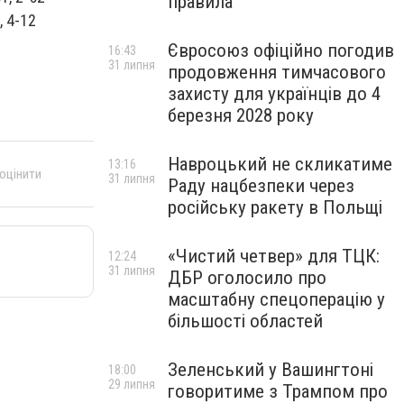
правила
, 4-12
Євросоюз офіційно погодив
16:43
31 липня
продовження тимчасового
захисту для українців до 4
березня 2028 року
Навроцький не скликатиме
13:16
 оцінити
31 липня
Раду нацбезпеки через
російську ракету в Польщі
«Чистий четвер» для ТЦК:
12:24
31 липня
ДБР оголосило про
масштабну спецоперацію у
більшості областей
Зеленський у Вашингтоні
18:00
29 липня
говоритиме з Трампом про