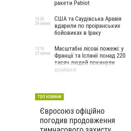
ракети Patriot
США та Саудівська Аравія
16:26
29 липня
вдарили по проіранських
бойовиках в Іраку
Масштабні лісові пожежі: у
13:10
27 липня
Франції та Іспанії понад 220
тисяч людей покинули
домівки
ТОП НОВИНИ
Євросоюз офіційно
погодив продовження
тимчасового захисту