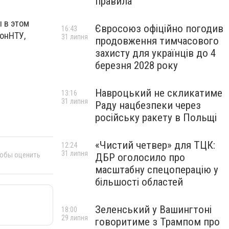
правила
ы в этом
Євросоюз офіційно погодив
16:43
онНТУ,
31 липня
продовження тимчасового
захисту для українців до 4
березня 2028 року
Навроцький не скликатиме
13:16
31 липня
Раду нацбезпеки через
російську ракету в Польщі
«Чистий четвер» для ТЦК:
12:24
31 липня
тобы оценить
ДБР оголосило про
масштабну спецоперацію у
більшості областей
Зеленський у Вашингтоні
18:00
29 липня
говоритиме з Трампом про