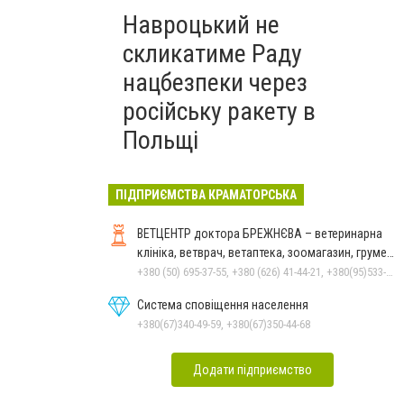
Навроцький не
скликатиме Раду
нацбезпеки через
російську ракету в
Польщі
ПІДПРИЄМСТВА КРАМАТОРСЬКА
ВЕТЦЕНТР доктора БРЕЖНЄВА – ветеринарна
клініка, ветврач, ветаптека, зоомагазин, грумер,
стрижки.
+380 (50) 695-37-55, +380 (626) 41-44-21, +380(95)533-90-03
Система сповіщення населення
+380(67)340-49-59, +380(67)350-44-68
Додати підприємство