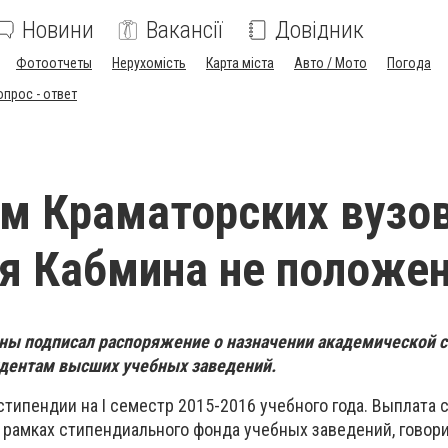
Новини
Вакансії
Довідник
Фотоотчеты
Нерухомість
Карта міста
Авто / Мото
Погода
опрос - ответ
м Краматорских вузо
я Кабмина не положе
ны подписал распоряжение о назначении академической 
удентам высших учебных заведений.
стипендии на I семестр 2015-2016 учебного года. Выплата
 рамках стипендиального фонда учебных заведений, говори