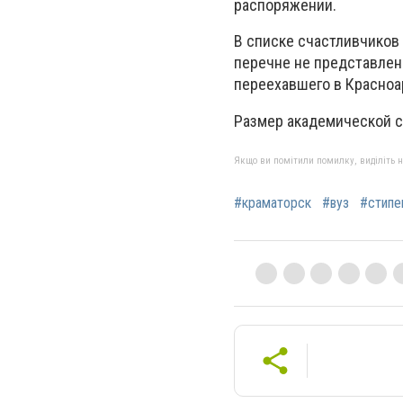
распоряжении.
В списке счастливчиков 
перечне не представлен
переехавшего в Красноар
Размер академической с
Якщо ви помітили помилку, виділіть нео
#краматорск
#вуз
#стипе