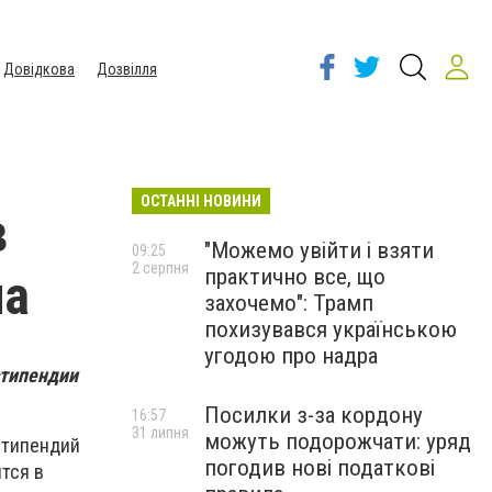
Довідкова
Дозвілля
ОСТАННІ НОВИНИ
в
"Можемо увійти і взяти
09:25
2 серпня
практично все, що
на
захочемо": Трамп
похизувався українською
угодою про надра
стипендии
Посилки з-за кордону
16:57
31 липня
можуть подорожчати: уряд
 стипендий
погодив нові податкові
тся в