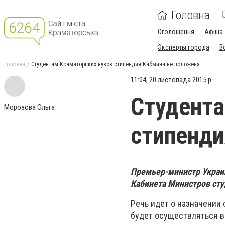
Головна
Оголошення
Афіша
Эксперты города
В
Головна
Студентам Краматорских вузов стипендия Кабмина не положена
11:04, 20 листопада 2015 р.
Студента
Морозова Ольга
стипенди
Премьер-министр Украи
Кабинета Министров ст
Речь идет о назначении 
будет осуществляться в