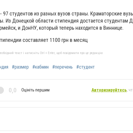
- 97 студентов из разных вузов страны. Краматорские вуз
ы. Из Донецкой области стипендия достается студентам Д
мейск, и ДонНУ, который теперь находится в Виннице.
типендии составляет 1100 грн в месяц
бхідний текст і натисніть Ctrl + Enter, щоб повідомити про це редакцію
ндия
#размер
#кабмин
#перечень
#студент
0,0
Оцініть першим
Авторизируйтесь
, ч