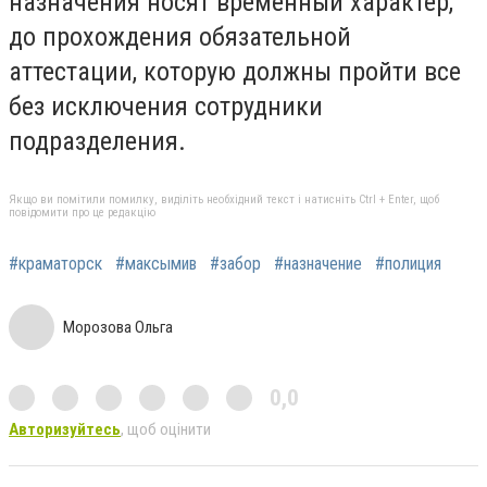
назначения носят временный характер,
до прохождения обязательной
аттестации, которую должны пройти все
без исключения сотрудники
подразделения.
Якщо ви помітили помилку, виділіть необхідний текст і натисніть Ctrl + Enter, щоб
повідомити про це редакцію
#краматорск
#максымив
#забор
#назначение
#полиция
Морозова Ольга
0,0
Авторизуйтесь
, щоб оцінити