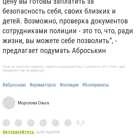
цену вы готовы заплатить за
безопасность себя, своих близких и
детей. Возможно, проверка документов
сотрудниками полиции - это то, что, ради
жизни, вы можете себе позволить", -
предлагает подумать Аброськин
Якщо ви помітили помилку, виділіть необхідний текст і натисніть Ctrl + Enter, щоб
повідомити про це редакцію
#аброськин
#краматорск
#полиция
#боеприпасы
Морозова Ольга
0,0
Авторизуйтесь
, щоб оцінити