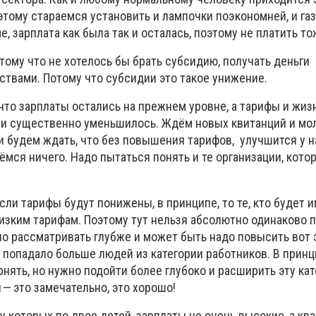
оэтому стараемся установить и лампочки поэкономней, и г
е, зарплата как была так и осталась, поэтому не платить т
отому что не хотелось бы брать субсидию, получать деньги
ствами. Потому что субсидии это такое унижение.
 что зарплаты остались на прежнем уровне, а тарифы и жиз
ни существенно уменьшилось. Ждём новых квитанций и мо
и будем ждать, что без повышения тарифов, улучшится у н
ёмся ничего. Надо пытаться понять и те организации, кото
Если тарифы будут понижены, в принципе, то те, кто будет
низким тарифам. Поэтому тут нельзя абсолютно одинаково 
о рассматривать глубже и может быть надо повысить вот э
 попадало больше людей из категории работников. В принц
рнять, но нужно подойти более глубоко и расширить эту кат
 — это замечательно, это хорошо!
у которых по двое детей, зарплаты не очень высокие, а ква