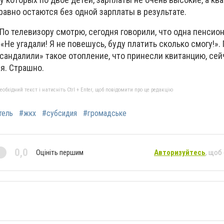
равно остаются без одной зарплаты в результате.
По телевизору смотрю, сегодня говорили, что одна пенсио
 «Не угадали! Я не повешусь, буду платить сколько смогу!»
засандалили» такое отопление, что принесли квитанцию, сей
я. Страшно.
бхідний текст і натисніть Ctrl + Enter, щоб повідомити про це редакцію
тель
#жкх
#субсидия
#громадське
0,0
Оцініть першим
Авторизуйтесь
, щоб