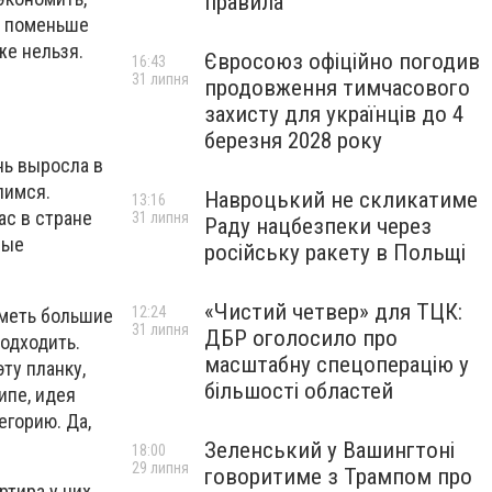
правила
аз поменьше
оже нельзя.
Євросоюз офіційно погодив
16:43
31 липня
продовження тимчасового
захисту для українців до 4
березня 2028 року
нь выросла в
лимся.
Навроцький не скликатиме
13:16
ас в стране
31 липня
Раду нацбезпеки через
рые
російську ракету в Польщі
«Чистий четвер» для ТЦК:
12:24
 иметь большие
31 липня
ДБР оголосило про
подходить.
масштабну спецоперацію у
ту планку,
більшості областей
ипе, идея
егорию. Да,
Зеленський у Вашингтоні
18:00
29 липня
говоритиме з Трампом про
ртира у них