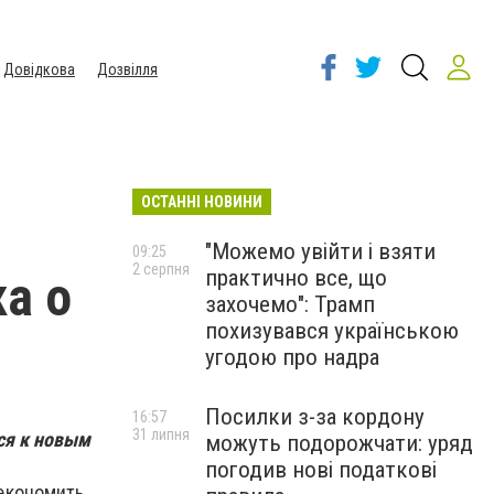
Довідкова
Дозвілля
ОСТАННІ НОВИНИ
"Можемо увійти і взяти
09:25
2 серпня
практично все, що
а о
захочемо": Трамп
похизувався українською
угодою про надра
Посилки з-за кордону
16:57
31 липня
тся к новым
можуть подорожчати: уряд
погодив нові податкові
экономить,