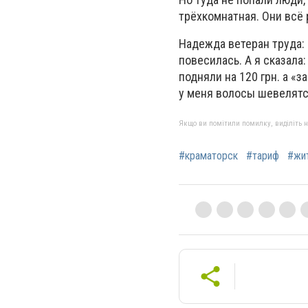
трёхкомнатная. Они всё 
Надежда ветеран труда: 
повесилась. А я сказала:
подняли на 120 грн. а «
у меня волосы шевелятс
Якщо ви помітили помилку, виділіть нео
#краматорск
#тариф
#жи