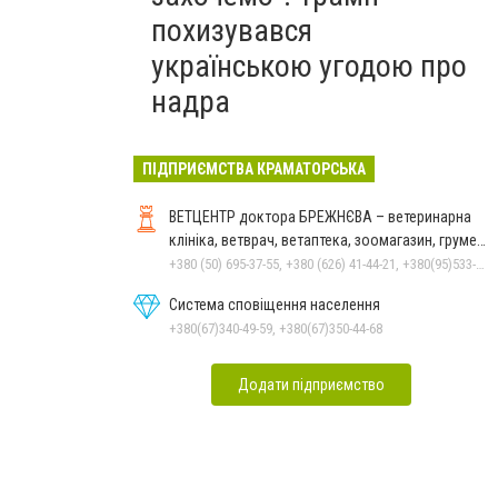
похизувався
українською угодою про
надра
ПІДПРИЄМСТВА КРАМАТОРСЬКА
ВЕТЦЕНТР доктора БРЕЖНЄВА – ветеринарна
клініка, ветврач, ветаптека, зоомагазин, грумер,
стрижки.
+380 (50) 695-37-55, +380 (626) 41-44-21, +380(95)533-90-03
Система сповіщення населення
+380(67)340-49-59, +380(67)350-44-68
Додати підприємство