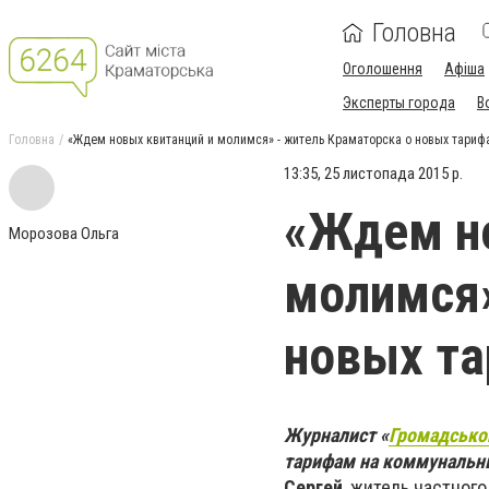
Головна
Оголошення
Афіша
Эксперты города
В
Головна
«Ждем новых квитанций и молимся» - житель Краматорска о новых тариф
13:35, 25 листопада 2015 р.
«Ждем н
Морозова Ольга
молимся»
новых т
Журналист «
Громадсько
тарифам на коммунальн
Сергей
, житель частног