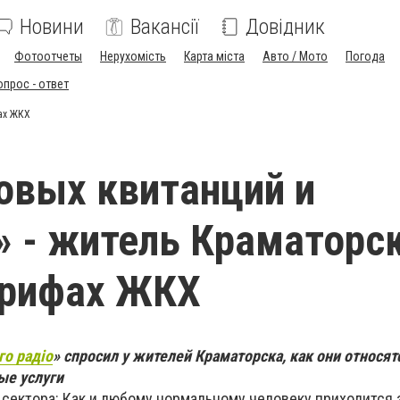
Новини
Вакансії
Довідник
Фотоотчеты
Нерухомість
Карта міста
Авто / Мото
Погода
опрос - ответ
ах ЖКХ
овых квитанций и
 - житель Краматорск
арифах ЖКХ
го радіо
» спросил у жителей Краматорска, как они относя
ые услуги
о сектора: Как и любому нормальному человеку приходится 