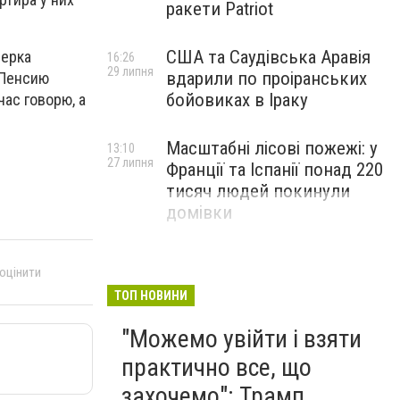
ракети Patriot
США та Саудівська Аравія
нерка
16:26
29 липня
вдарили по проіранських
. Пенсию
бойовиках в Іраку
час говорю, а
Масштабні лісові пожежі: у
13:10
27 липня
Франції та Іспанії понад 220
тисяч людей покинули
домівки
 оцінити
ТОП НОВИНИ
"Можемо увійти і взяти
практично все, що
захочемо": Трамп