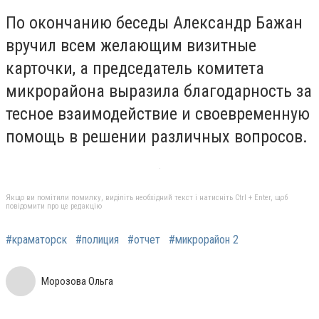
По окончанию беседы Александр Бажан
вручил всем желающим визитные
карточки, а председатель комитета
микрорайона выразила благодарность за
тесное взаимодействие и своевременную
помощь в решении различных вопросов.
Якщо ви помітили помилку, виділіть необхідний текст і натисніть Ctrl + Enter, щоб
повідомити про це редакцію
#краматорск
#полиция
#отчет
#микрорайон 2
Морозова Ольга