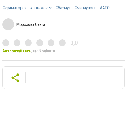
#краматорск
#артемовск
#бахмут
#мариуполь
#АТО
Морозова Ольга
0,0
Авторизуйтесь
, щоб оцінити