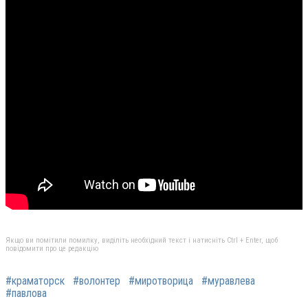
Якщо ви помітили помилку, виділіть необхідний текст і натисніть Ctrl + Enter, щоб
повідомити про це редакцію
#краматорск
#волонтер
#миротворица
#муравлева
#павлова