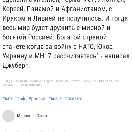
Кореей, Панамой и Афганистаном, с
Ираком и Ливией не получилось. И тогда
весь мир будет дружить с мирной и
богатой Россией. Богатой страной
станете когда за войну с НАТО, Юкос,
Украину и МН17 рассчитаетесь" - написал
Джуберг.
Якщо ви помітили помилку, виділіть необхідний текст і натисніть Ctrl + Enter, щоб
повідомити про це редакцію
#нато
#рф
#россия
#война
#пентагон
Морозова Ольга