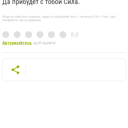
Да прибудет с тобой Сила.
Якщо ви помітили помилку, виділіть необхідний текст і натисніть Ctrl + Enter, щоб
повідомити про це редакцію
0,0
Авторизуйтесь
, щоб оцінити