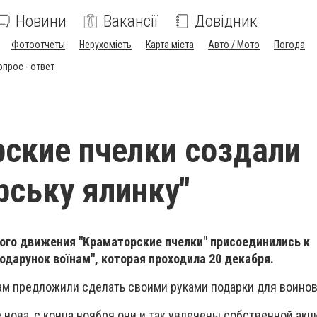
Новини
Вакансії
Довідник
Фотоотчеты
Нерухомість
Карта міста
Авто / Мото
Погода
опрос - ответ
ские пчелки создали
рську ялинку"
го движения "Краматорские пчелки" присоединились к
одарунок воїнам", которая проходила 20 декабря.
м предложили сделать своими руками подарки для воинов
е нова, с конца ноября они и так увлечены собственной акц