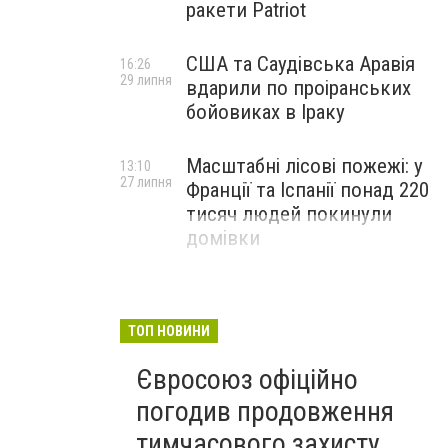
ракети Patriot
США та Саудівська Аравія
16:26
29 липня
вдарили по проіранських
бойовиках в Іраку
Масштабні лісові пожежі: у
13:10
27 липня
Франції та Іспанії понад 220
тисяч людей покинули
домівки
ТОП НОВИНИ
Євросоюз офіційно
погодив продовження
тимчасового захисту