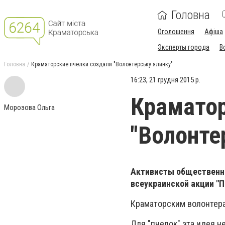
Головна
Оголошення
Афіша
Эксперты города
В
Головна
Краматорские пчелки создали "Волонтерську ялинку"
16:23, 21 грудня 2015 р.
Краматор
Морозова Ольга
"Волонте
Активисты общественно
всеукраинской акции "П
Краматорским волонтера
Для "пчелок" эта идея н