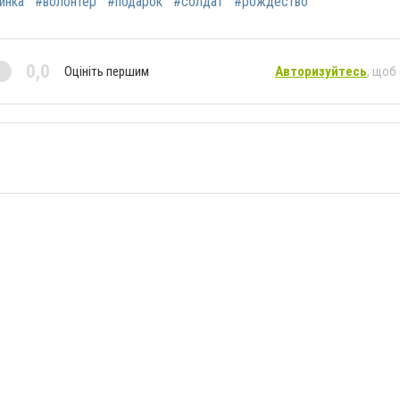
инка
#волонтер
#подарок
#солдат
#рождество
0,0
Оцініть першим
Авторизуйтесь
, щоб