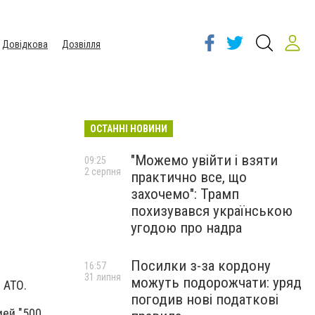
Довідкова
Дозвілля
ОСТАННІ НОВИНИ
"Можемо увійти і взяти
09:25
2 серпня
практично все, що
захочемо": Трамп
похизувався українською
угодою про надра
Посилки з-за кордону
16:57
31 липня
можуть подорожчати: уряд
 АТО.
погодив нові податкові
ией "500