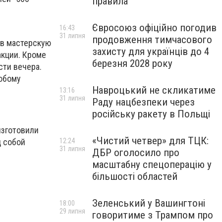
правила
Євросоюз офіційно погодив
16:43
31 липня
продовження тимчасового
 в мастерскую
захисту для українців до 4
акции. Кроме
березня 2028 року
сти вечера.
любому
Навроцький не скликатиме
13:16
31 липня
Раду нацбезпеки через
російську ракету в Польщі
изготовили
«Чистий четвер» для ТЦК:
д собой
12:24
31 липня
ДБР оголосило про
масштабну спецоперацію у
більшості областей
Зеленський у Вашингтоні
18:00
29 липня
говоритиме з Трампом про