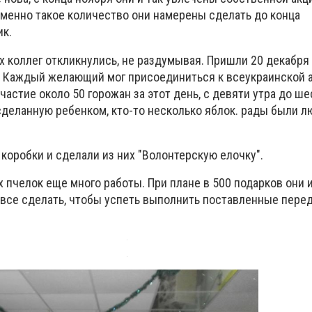
Именно такое количество они намерены сделать до конца
к.
х коллег откликнулись, не раздумывая. Пришли 20 декабря
. Каждый желающий мог присоединиться к всеукраинской 
частие около 50 горожан за этот день, с девяти утра до ше
сделанную ребенком, кто-то несколько яблок. рады были 
коробки и сделали из них "Волонтерскую елочку".
 пчелок еще много работы. При плане в 500 подарков они 
 все сделать, чтобы успеть выполнить поставленные пере