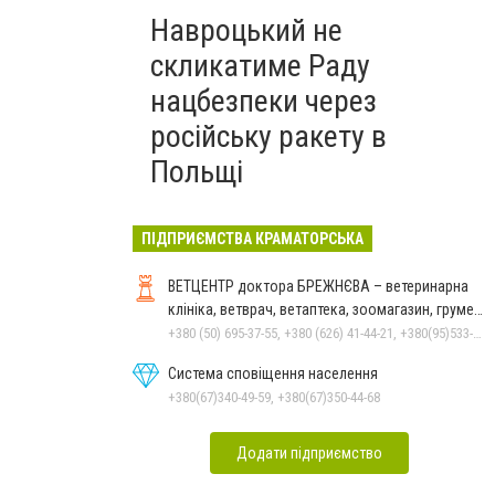
Навроцький не
скликатиме Раду
нацбезпеки через
російську ракету в
Польщі
ПІДПРИЄМСТВА КРАМАТОРСЬКА
ВЕТЦЕНТР доктора БРЕЖНЄВА – ветеринарна
клініка, ветврач, ветаптека, зоомагазин, грумер,
стрижки.
+380 (50) 695-37-55, +380 (626) 41-44-21, +380(95)533-90-03
Система сповіщення населення
+380(67)340-49-59, +380(67)350-44-68
Додати підприємство