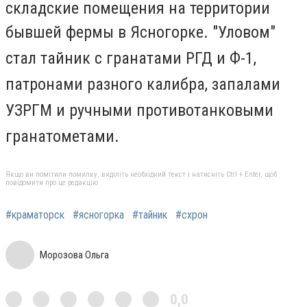
складские помещения
на территории
бывшей фермы в
Ясногорке. "Уловом"
стал тайник с гранатами РГД и Ф-1,
патронами разного калибра, запалами
УЗРГМ и ручными противотанковыми
гранатометами.
Якщо ви помітили помилку, виділіть необхідний текст і натисніть Ctrl + Enter, щоб
повідомити про це редакцію
#краматорск
#ясногорка
#тайник
#схрон
Морозова Ольга
0,0