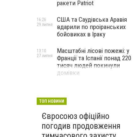
ракети Patriot
США та Саудівська Аравія
16:26
29 липня
вдарили по проіранських
бойовиках в Іраку
Масштабні лісові пожежі: у
13:10
27 липня
Франції та Іспанії понад 220
тисяч людей покинули
домівки
ТОП НОВИНИ
Євросоюз офіційно
погодив продовження
тимчасового захисту