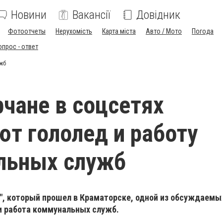
Новини
Вакансії
Довідник
Фотоотчеты
Нерухомість
Карта міста
Авто / Мото
Погода
опрос - ответ
ужб
чане в соцсетях
т гололед и работу
льных служб
", который прошел в Краматорске, одной из обсуждаемы
 и работа коммунальных служб.