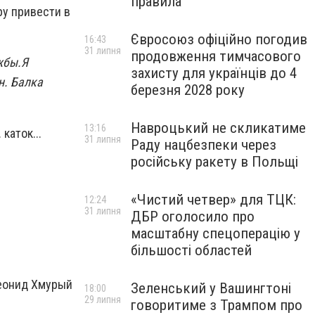
правила
ру привести в
Євросоюз офіційно погодив
16:43
31 липня
продовження тимчасового
жбы.Я
захисту для українців до 4
н. Балка
березня 2028 року
Навроцький не скликатиме
13:16
каток...
31 липня
Раду нацбезпеки через
російську ракету в Польщі
«Чистий четвер» для ТЦК:
12:24
31 липня
ДБР оголосило про
масштабну спецоперацію у
більшості областей
Леонид Хмурый
Зеленський у Вашингтоні
18:00
29 липня
говоритиме з Трампом про