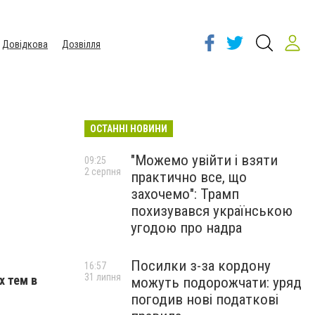
Довідкова
Дозвілля
ОСТАННІ НОВИНИ
"Можемо увійти і взяти
09:25
2 серпня
практично все, що
захочемо": Трамп
похизувався українською
угодою про надра
Посилки з-за кордону
16:57
31 липня
х тем в
можуть подорожчати: уряд
погодив нові податкові