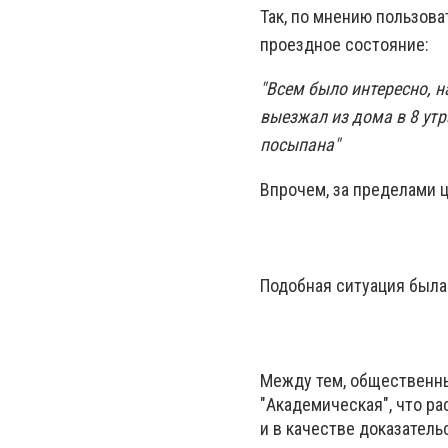
Так, по мнению пользова
проездное состояние:
"Всем было интересно, 
выезжал из дома в 8 утр
посыпана"
Впрочем, за пределами це
Подобная ситуация была
Между тем, общественны
"Академическая", что р
и в качестве доказател