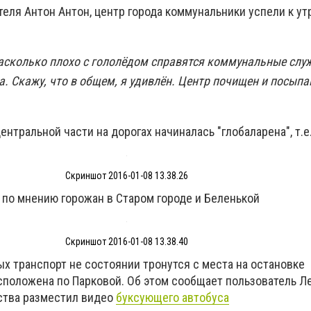
теля Антон Антон, центр города коммунальники успели к ут
насколько плохо с гололёдом справятся коммунальные слу
а. Скажу, что в общем, я удивлён. Центр почищен и посыпа
нтральной части на дорогах начиналась "глобаларена", т.е. 
Скриншот 2016-01-08 13.38.26
 по мнению горожан в Старом городе и Беленькой
Скриншот 2016-01-08 13.38.40
х транспорт не состоянии тронутся с места на остановке
асположена по Парковой. Об этом сообщает пользователь 
ьства разместил видео
буксующего автобуса