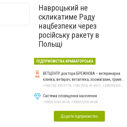
Навроцький не
скликатиме Раду
нацбезпеки через
російську ракету в
Польщі
ПІДПРИЄМСТВА КРАМАТОРСЬКА
ВЕТЦЕНТР доктора БРЕЖНЄВА – ветеринарна
клініка, ветврач, ветаптека, зоомагазин, грумер,
стрижки.
+380 (50) 695-37-55, +380 (626) 41-44-21, +380(95)533-90-03
Система сповіщення населення
+380(67)340-49-59, +380(67)350-44-68
Додати підприємство