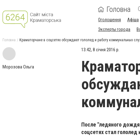
Головна
Оголошення
Афіша
Эксперты города
В
Головна
Краматорчане в соцсетях обсуждают гололед и работу коммунальных сл
13:42, 8 січня 2016 р.
Краматор
Морозова Ольга
обсуждаю
коммуна
После "ледяного дождя
соцсетях стал гололед