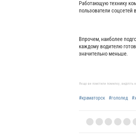
Работающую технику ком
пользователи соцсетей в
Впрочем, наиболее подг
каждому водителю готов
значительно меньше.
Якщо ви помітили помилку, виділіть нео
#краматорск
#гололед
#