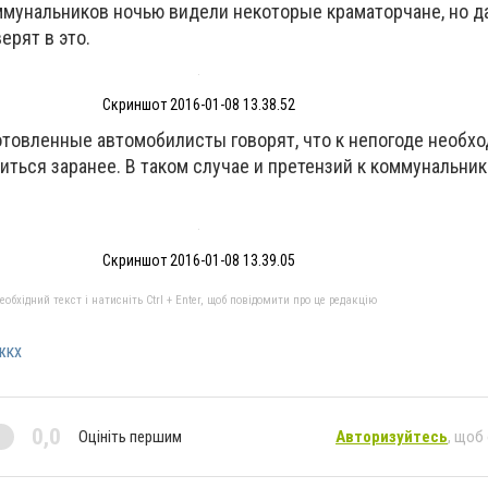
мунальников ночью видели некоторые краматорчане, но да
ерят в это.
Скриншот 2016-01-08 13.38.52
отовленные автомобилисты говорят, что к непогоде необх
иться заранее. В таком случае и претензий к коммунальни
Скриншот 2016-01-08 13.39.05
бхідний текст і натисніть Ctrl + Enter, щоб повідомити про це редакцію
жкх
0,0
Оцініть першим
Авторизуйтесь
, щоб