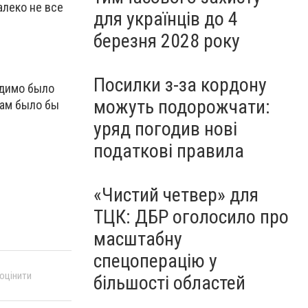
леко не все
для українців до 4
березня 2028 року
Посилки з-за кордону
одимо было
можуть подорожчати:
кам было бы
уряд погодив нові
податкові правила
«Чистий четвер» для
ТЦК: ДБР оголосило про
масштабну
спецоперацію у
 оцінити
більшості областей