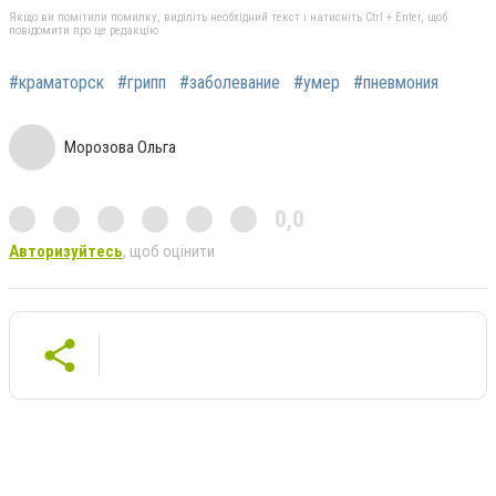
Якщо ви помітили помилку, виділіть необхідний текст і натисніть Ctrl + Enter, щоб
повідомити про це редакцію
#краматорск
#грипп
#заболевание
#умер
#пневмония
Морозова Ольга
0,0
Авторизуйтесь
, щоб оцінити