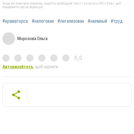
Якщо ви помітили помилку, виділіть необхідний текст і натисніть Ctrl + Enter, щоб
повідомити про це редакцію
#краматорск
#налоговая
#легализован
#наемный
#труд
Морозова Ольга
0,0
Авторизуйтесь
, щоб оцінити