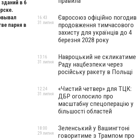
правила
зданий в 6
рске.
Євросоюз офіційно погодив
овывал
16:43
31 липня
продовження тимчасового
ве парня в
захисту для українців до 4
березня 2028 року
Навроцький не скликатиме
13:16
31 липня
Раду нацбезпеки через
російську ракету в Польщі
«Чистий четвер» для ТЦК:
12:24
31 липня
ДБР оголосило про
масштабну спецоперацію у
більшості областей
Зеленський у Вашингтоні
18:00
29 липня
говоритиме з Трампом про