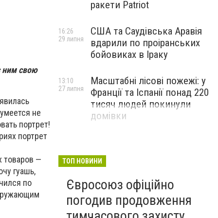
ракети Patriot
США та Саудівська Аравія
16:26
29 липня
вдарили по проіранських
бойовиках в Іраку
с ним свою
Масштабні лісові пожежі: у
13:10
27 липня
Франції та Іспанії понад 220
оявилась
тисяч людей покинули
зумеется не
домівки
вать портрет!
ориях портрет
х товаров —
ТОП НОВИНИ
очу гуашь,
Євросоюз офіційно
учился по
Окружающим
погодив продовження
тимчасового захисту