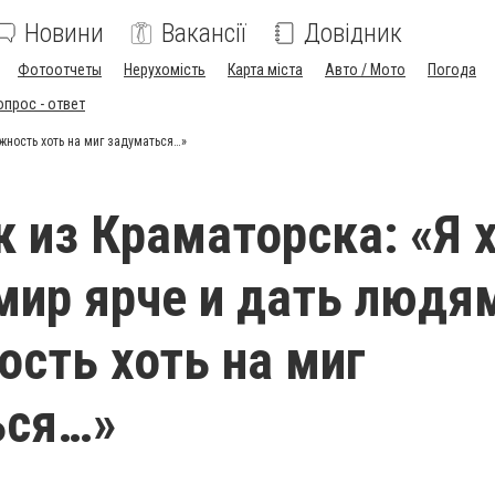
Новини
Вакансії
Довідник
Фотоотчеты
Нерухомість
Карта міста
Авто / Мото
Погода
опрос - ответ
жность хоть на миг задуматься…»
 из Краматорска: «Я 
мир ярче и дать людя
сть хоть на миг
ься…»