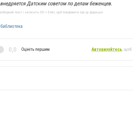
 внедряется Датским советом по делам беженцев.
бхідний текст і натисніть Ctrl + Enter, щоб повідомити про це редакцію
#библиотека
0,0
Оцініть першим
Авторизуйтесь
, щоб