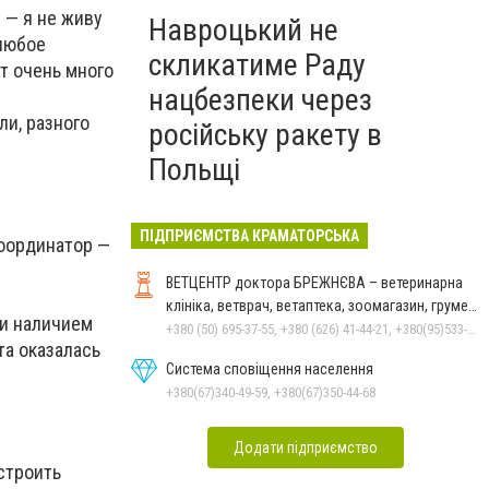
 — я не живу
Навроцький не
 любое
скликатиме Раду
т очень много
нацбезпеки через
ли, разного
російську ракету в
Польщі
ПІДПРИЄМСТВА КРАМАТОРСЬКА
Координатор —
ВЕТЦЕНТР доктора БРЕЖНЄВА – ветеринарна
клініка, ветврач, ветаптека, зоомагазин, грумер,
 и наличием
стрижки.
+380 (50) 695-37-55, +380 (626) 41-44-21, +380(95)533-90-03
та оказалась
Система сповіщення населення
+380(67)340-49-59, +380(67)350-44-68
Додати підприємство
строить