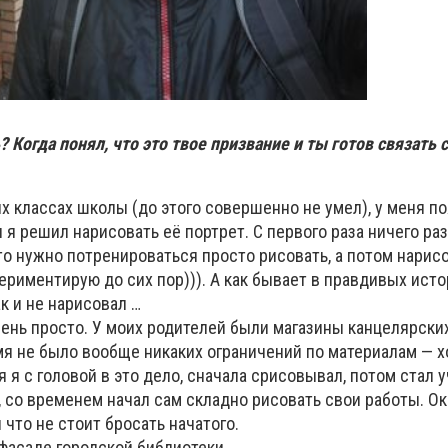
? Когда понял, что это твое призвание и ты готов связать 
х классах школы (до этого совершенно не умел), у меня п
я решил нарисовать её портрет. С первого раза ничего ра
что нужно потренироваться просто рисовать, а потом нарисо
ериментирую до сих пор))). А как бывает в правдивых ист
к и не нарисовал …
чень просто. У моих родителей были магазины канцелярски
мя не было вообще никаких ограничений по материалам — х
я я с головой в это дело, сначала срисовывал, потом стал 
, со временем начал сам складно рисовать свои работы. 
 что не стоит бросать начатого.