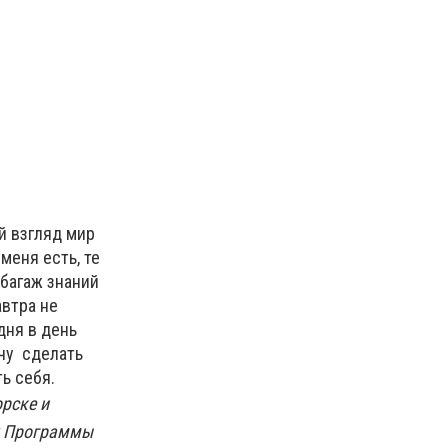
й взгляд мир
 меня есть, те
 багаж знаний
автра не
дня в день
очу сделать
ь себя.
рске и
х Программы