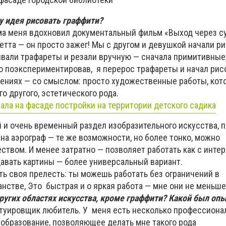
у идея рисовать граффити?
ма меня вдохновил документальный фильм «Выход через 
Гетта — он просто зажег! Мы с другом и девушкой начали ри
ывали трафареты и резали вручную — сначала примитивные
о поэкспериментировав, я перерос трафареты и начал рис
лениях — со смыслом: просто художественные работы, кот
 другого, эстетического рода.
 и очень временный раздел изобразительного искусства, п
на аэрограф — те же возможности, но более тонко, можно
ством. И менее затратно — позволяет работать как с интер
давать картины — более универсальный вариант.
ть своя прелесть: ты можешь работать без ограничений в
нстве, Это быстрая и о яркая работа — мне они не меньше
ругих областях искусства, кроме граффити? Какой был оп
атуировщик любитель. У меня есть несколько профессион
образование, позволяющее делать мне такого рода