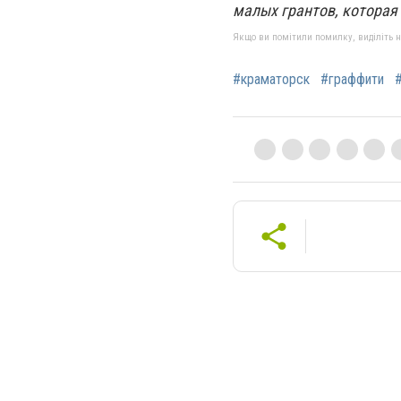
малых грантов, которая
Якщо ви помітили помилку, виділіть нео
#краматорск
#граффити