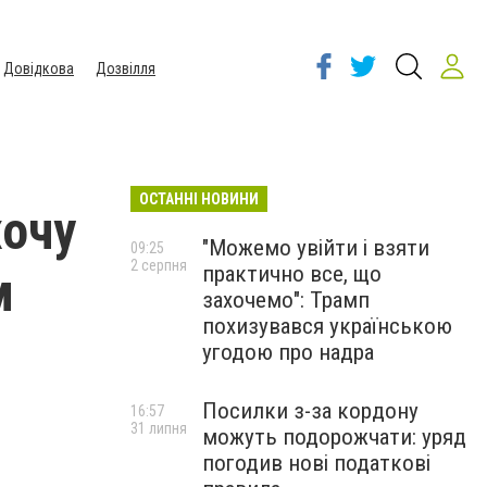
Довідкова
Дозвілля
ОСТАННІ НОВИНИ
хочу
"Можемо увійти і взяти
09:25
2 серпня
практично все, що
м
захочемо": Трамп
похизувався українською
угодою про надра
Посилки з-за кордону
16:57
31 липня
можуть подорожчати: уряд
погодив нові податкові