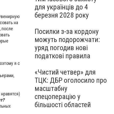
для українців до 4
березня 2028 року
сувенирную
совать на
, после
Посилки з-за кордону
овать
можуть подорожчати:
орые
уряд погодив нові
податкові правила
оэтому я с
«Чистий четвер» для
ьерами,
ТЦК: ДБР оголосило про
масштабну
 нравятся)
спецоперацію у
ыт?
більшості областей
альных