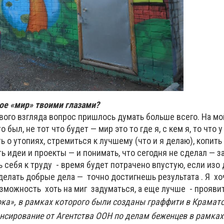
кое «мир» твоими глазами?
вого взгляда вопрос пришлось думать больше всего. На мо
о был, не тот что будет — мир это то где я, с кем я, то что у
ь о утопиях, стремиться к лучшему (что и я делаю), копить
ь идеи и проекты — и понимать, что сегодня не сделал — з
ь себя к труду - время будет потрачено впустую, если изо 
 делать добрые дела — точно достигнешь результата . Я х
зможность хоть на миг задуматься, а еще лучше - проявит
ока», в рамках которого были созданы граффити в Крамато
нсирование от Агентства ООН по делам беженцев в рамка