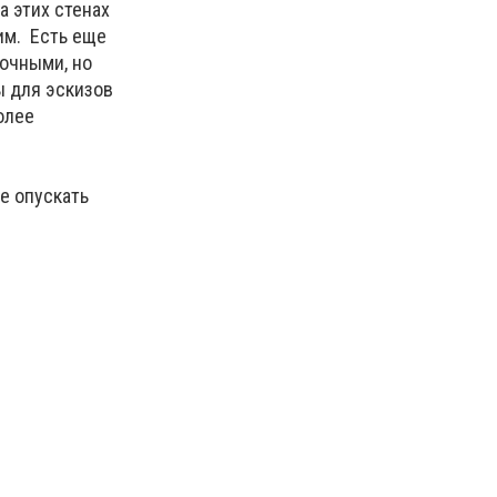
а этих стенах
им. Есть еще
сочными, но
ы для эскизов
олее
е опускать