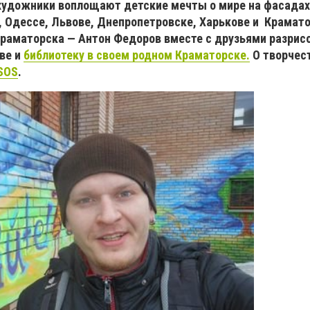
удожники воплощают детские мечты о мире на фасадах 
, Одессе, Львове, Днепропетровске, Харькове и Крамато
Краматорска — Антон Федоров вместе с друзьями разрис
ве и
библиотеку в своем родном Краматорске.
О творчест
SOS
.