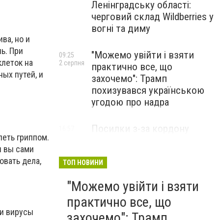
Ленінградську області:
черговий склад Wildberries у
вогні та диму
ва, но и
ь. При
"Можемо увійти і взяти
09:25
леток на
2 серпня
практично все, що
ых путей, и
захочемо": Трамп
похизувався українською
угодою про надра
Посилки з-за кордону
16:57
леть гриппом.
31 липня
можуть подорожчати: уряд
и вы сами
погодив нові податкові
овать дела,
правила
ТОП НОВИНИ
"Можемо увійти і взяти
практично все, що
ки вирусы
захочемо": Трамп