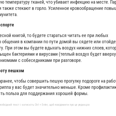
ю температуру тканей, что убивает инфекцию на месте. Па
 и также стекают в горло. Усиленное кровообращение повы
мунитета.
нспорте
сной книгой, то будете стараться читать ее при любых
 общения в компании по пути домой вы сядете или отойдет
гу. При этом вы будете вдыхать воздух нижних слоев, кото
ыщен бактериями и вирусами (теплый воздух будет вверху)
низмами с собеседниками при разговоре.
боту пешком
ранее, чтобы совершить пешую прогулку подороге на рабо
риппа у вас будет значительно меньше. Кроме профилактик
есть польза для поддержания хорошей формы.
бхідний текст і натисніть Ctrl + Enter, щоб повідомити про це редакцію