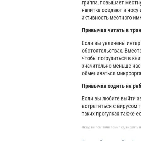
гриппа, повышает местну
напитка оседают в носу
активность местного им
Привычка читать в тра
Если вы увлечены интере
обстоятельствах. Вместо
чтобы погрузиться в кни
значительно меньше нас
обмениваться микроорга
Привычка ходить на ра
Если вы любите выйти за
встретиться с вирусом г
таких прогулках также 
Якщо ви помітили помилку, виділіть нео