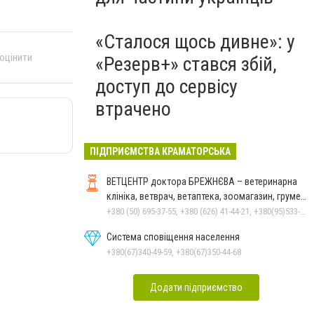
«Сталося щось дивне»: у
 оцінити
«Резерв+» стався збій,
доступ до сервісу
втрачено
ПІДПРИЄМСТВА КРАМАТОРСЬКА
ВЕТЦЕНТР доктора БРЕЖНЄВА – ветеринарна
клініка, ветврач, ветаптека, зоомагазин, грумер,
стрижки.
+380 (50) 695-37-55, +380 (626) 41-44-21, +380(95)533-90-03
Система сповіщення населення
+380(67)340-49-59, +380(67)350-44-68
Додати підприємство