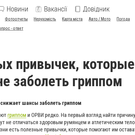
Новини
Вакансії
Довідник
Фотоотчеты
Нерухомість
Карта міста
Авто / Мото
Погода
опрос - ответ
ых привычек, которые
не заболеть гриппом
 снижает шансы заболеть гриппом
еют
гриппом
и ОРВИ редко. На первый взгляд найти причину
гут не отличаться здоровым румянцем и атлетическим тел
жизни есть полезные привычки, которые помогают им остава