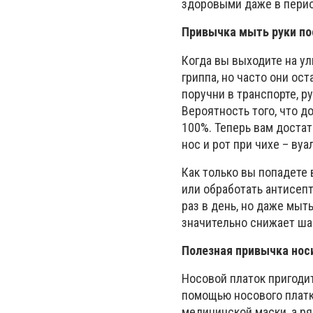
здоровыми даже в пери
Привычка мыть руки по
Когда вы выходите на у
гриппа, но часто они ос
поручни в транспорте, ру
Вероятность того, что д
100%. Теперь вам достат
нос и рот при чихе – вуа
Как только вы попадете
или обработать антисеп
раз в день, но даже мыт
значительно снижает ша
Полезная привычка нос
Носовой платок пригодитс
помощью носового платк
медицинской маски, а р