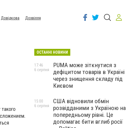
Довідкова
Дозвілля
ОСТАННІ НОВИНИ
PUMA може зіткнутися з
17:46
6 серпня
дефіцитом товарів в Україні
через знищення складу під
Києвом
США відновили обмін
15:00
6 серпня
розвідданими з Україною на
 такого
попередньому рівні. Це
осложением.
допомагає бити вглиб росії
ться