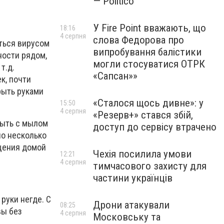
— Politico
У Fire Point вважають, що
18:16
4 серпня
слова Федорова про
ться вирусом
випробування балістики
ности рядом,
могли стосуватися ОТРК
т.д.
«Сапсан»»
к, почти
рыть руками
«Сталося щось дивне»: у
15:50
4 серпня
«Резерв+» стався збій,
мыть с мылом
доступ до сервісу втрачено
но несколько
ащения домой
Чехія посилила умови
12:21
4 серпня
тимчасового захисту для
частини українців
 руки негде. С
Дрони атакували
08:25
вы без
4 серпня
Московську та