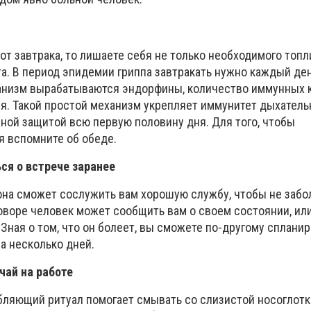
от завтрака, то лишаете себя не только необходимого топли
а. В период эпидемии гриппа завтракать нужно каждый ден
анизм вырабатываются эндорфины, количество иммунных к
я. Такой простой механизм укрепляет иммунитет дыхательн
ной защитой всю первую половину дня. Для того, чтобы
я вспомните об обеде.
ся о встрече заранее
она сможет сослужить вам хорошую службу, чтобы не забо
оворе человек может сообщить вам о своем состоянии, ил
 Зная о том, что он болеет, вы сможете по-другому спланир
на несколько дней.
чай на работе
бляющий ритуал помогает смывать со слизистой носоглот