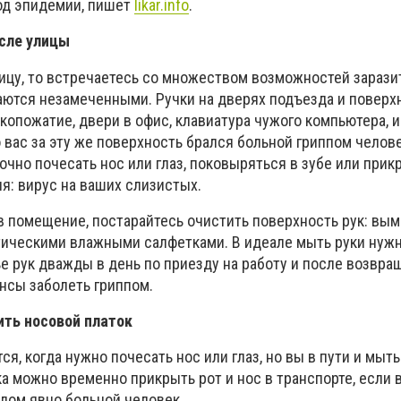
од эпидемии, пишет
likar.info
.
сле улицы
лицу, то встречаетесь со множеством возможностей зарази
таются незамеченными. Ручки на дверях подъезда и поверх
копожатие, двери в офис, клавиатура чужого компьютера, и 
о вас за эту же поверхность брался больной гриппом челове
очно почесать нос или глаз, поковыряться в зубе или прик
ля: вирус на ваших слизистых.
 в помещение, постарайтесь очистить поверхность рук: вы
тическими влажными салфетками. В идеале мыть руки нуж
ье рук дважды в день по приезду на работу и после возвр
нсы заболеть гриппом.
ить носовой платок
я, когда нужно почесать нос или глаз, но вы в пути и мыть
а можно временно прикрыть рот и нос в транспорте, если 
ядом явно больной человек.