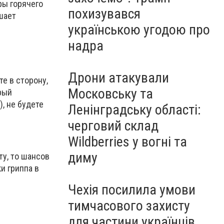
ры горячего
похизувався
шает
українською угодою про
надра
Дрони атакували
е в сторону,
Московську та
рый
, не будете
Ленінградську області:
черговий склад
Wildberries у вогні та
диму
ту, то шансов
и гриппа в
Чехія посилила умови
тимчасового захисту
для частини українців