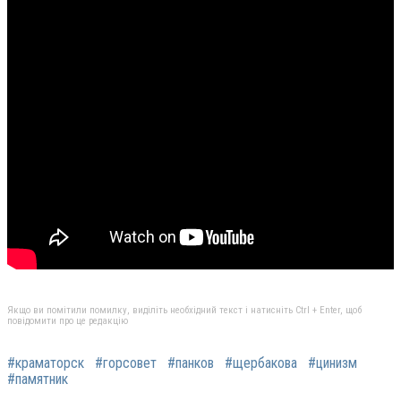
Якщо ви помітили помилку, виділіть необхідний текст і натисніть Ctrl + Enter, щоб
повідомити про це редакцію
#краматорск
#горсовет
#панков
#щербакова
#цинизм
#памятник