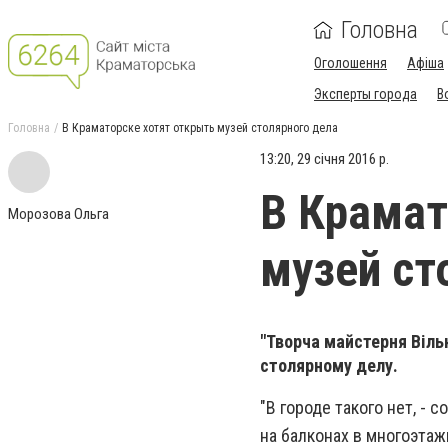
Головна
Оголошення
Афіша
Эксперты города
В
Головна
В Краматорске хотят открыть музей столярного дела
13:20, 29 січня 2016 р.
В Крамат
Морозова Ольга
музей ст
"Творча майстерня Віл
столярному делу.
"В городе такого нет, -
на балконах в многоэтаж