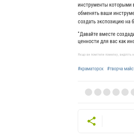
инструменты которыми вы
обменять ваши инструме
создать экспозицию на 
"Давайте вместе создади
ценности для вас как ин
Якщо ви помітили помилку, виділіть нео
#краматорск
#творча майс