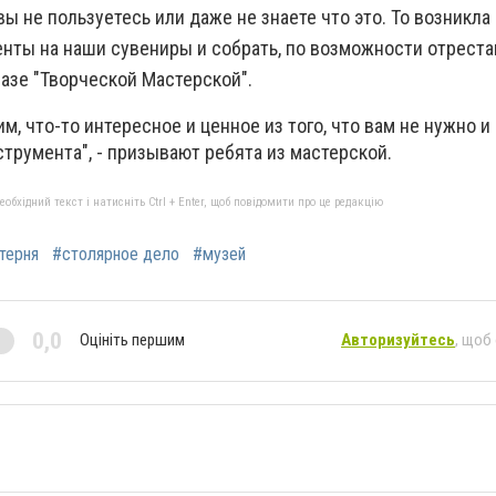
 не пользуетесь или даже не знаете что это. То возникла
нты на наши сувениры и собрать, по возможности отреста
базе "Творческой Мастерской".
м, что-то интересное и ценное из того, что вам не нужно и
струмента", - призывают ребята из мастерской.
бхідний текст і натисніть Ctrl + Enter, щоб повідомити про це редакцію
терня
#столярное дело
#музей
0,0
Оцініть першим
Авторизуйтесь
, щоб