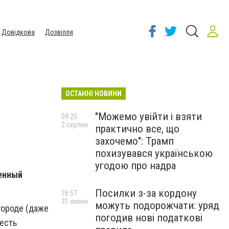
Довідкова
Дозвілля
ОСТАННІ НОВИНИ
"Можемо увійти і взяти
09:25
2 серпня
практично все, що
захочемо": Трамп
похизувався українською
угодою про надра
щенный
Посилки з-за кордону
16:57
31 липня
можуть подорожчати: уряд
 городе (даже
погодив нові податкові
 есть