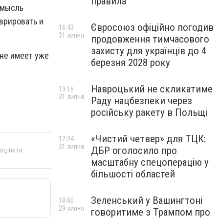
правила
 мысль
врировать и
Євросоюз офіційно погодив
16:43
31 липня
продовження тимчасового
захисту для українців до 4
 не имеет уже
березня 2028 року
Навроцький не скликатиме
13:16
31 липня
Раду нацбезпеки через
російську ракету в Польщі
«Чистий четвер» для ТЦК:
12:24
31 липня
ДБР оголосило про
 оцінити
масштабну спецоперацію у
більшості областей
Зеленський у Вашингтоні
18:00
29 липня
говоритиме з Трампом про