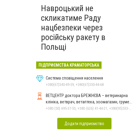
Навроцький не
скликатиме Раду
нацбезпеки через
російську ракету в
Польщі
ПІДПРИЄМСТВА КРАМАТОРСЬКА
Система сповіщення населення
+380(67)340-49-59, +380(67)350-44-68
ВЕТЦЕНТР доктора БРЕЖНЄВА – ветеринарна
клініка, ветврач, ветаптека, зоомагазин, грумер,
стрижки.
+380 (50) 695-37-55, +380 (626) 41-44-21, +380(95)533-90-03
Додати підприємство