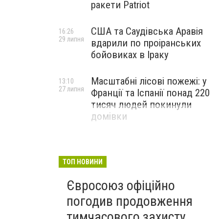
ракети Patriot
США та Саудівська Аравія
16:26
29 липня
вдарили по проіранських
бойовиках в Іраку
Масштабні лісові пожежі: у
13:10
27 липня
Франції та Іспанії понад 220
тисяч людей покинули
домівки
ТОП НОВИНИ
Євросоюз офіційно
погодив продовження
тимчасового захисту