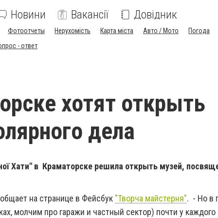
Новини
Вакансії
Довідник
Фотоотчеты
Нерухомість
Карта міста
Авто / Мото
Погода
опрос - ответ
орске хотят открыть
олярного дела
ьної Хати" в Краматорске решила открыть музей, посвя
 сообщает на странице в Фейсбук
"Творча майстерня"
. - Но в
ках, молчим про гаражи и частный сектор) почти у каждого