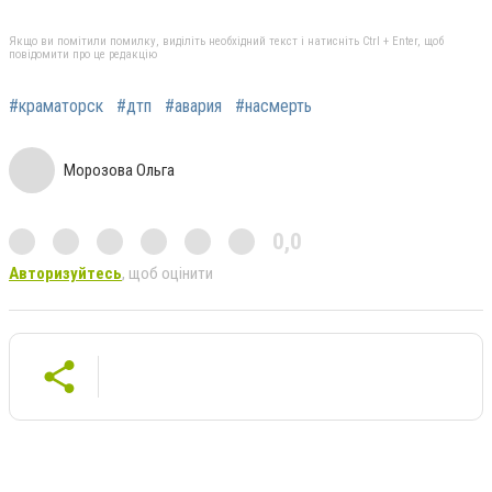
Якщо ви помітили помилку, виділіть необхідний текст і натисніть Ctrl + Enter, щоб
повідомити про це редакцію
#краматорск
#дтп
#авария
#насмерть
Морозова Ольга
0,0
Авторизуйтесь
, щоб оцінити