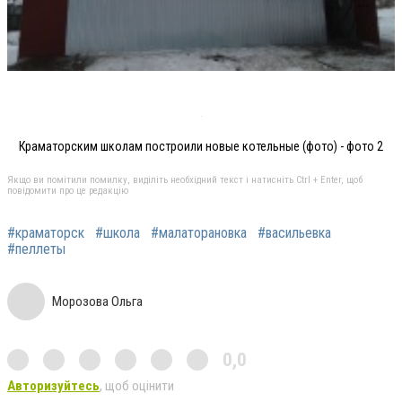
Краматорским школам построили новые котельные (фото) - фото 2
Якщо ви помітили помилку, виділіть необхідний текст і натисніть Ctrl + Enter, щоб
повідомити про це редакцію
#краматорск
#школа
#малаторановка
#васильевка
#пеллеты
Морозова Ольга
0,0
Авторизуйтесь
, щоб оцінити