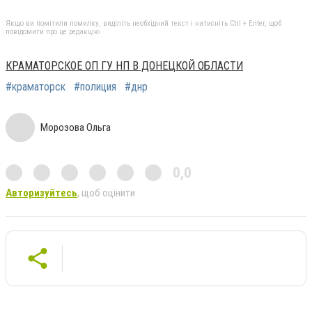
Якщо ви помітили помилку, виділіть необхідний текст і натисніть Ctrl + Enter, щоб
повідомити про це редакцію
КРАМАТОРСКОЕ ОП ГУ НП В ДОНЕЦКОЙ ОБЛАСТИ
#краматорск
#полиция
#днр
Морозова Ольга
0,0
Авторизуйтесь
, щоб оцінити