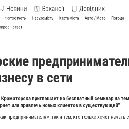
Новини
Вакансії
Довідник
Фотоотчеты
Нерухомість
Карта міста
Авто / Мото
Погода
опрос - ответ
ские предпринимател
изнесу в сети
 Краматорска приглашает на бесплатный семинар на тему
ернет или привлечь новых клиентов в существующий"
как предпринимателям, так и тем, кто только хочет начать 