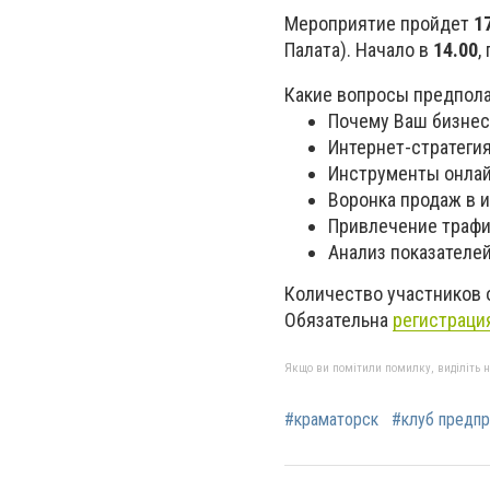
Мероприятие пройдет
1
Палата). Начало в
14.00
,
Какие вопросы предпола
Почему Ваш бизнес
Интернет-стратегия
Инструменты онлай
Воронка продаж в 
Привлечение трафи
Анализ показателе
Количество участников 
Обязательна
регистраци
Якщо ви помітили помилку, виділіть нео
#краматорск
#клуб предпр