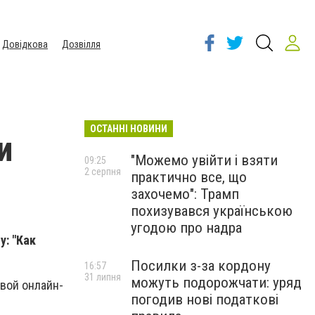
Довідкова
Дозвілля
ОСТАННІ НОВИНИ
и
"Можемо увійти і взяти
09:25
2 серпня
практично все, що
захочемо": Трамп
похизувався українською
угодою про надра
: "Как
Посилки з-за кордону
16:57
31 липня
можуть подорожчати: уряд
свой онлайн-
погодив нові податкові