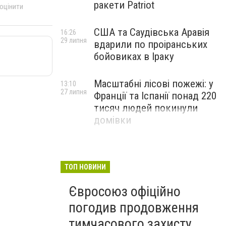
ракети Patriot
 оцінити
США та Саудівська Аравія
16:26
29 липня
вдарили по проіранських
бойовиках в Іраку
Масштабні лісові пожежі: у
13:10
27 липня
Франції та Іспанії понад 220
тисяч людей покинули
домівки
ТОП НОВИНИ
Євросоюз офіційно
погодив продовження
тимчасового захисту