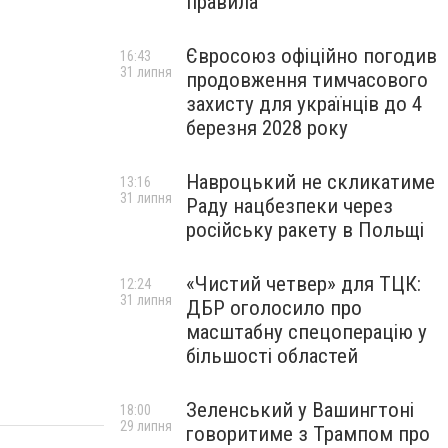
правила
Євросоюз офіційно погодив
16:43
31 липня
продовження тимчасового
захисту для українців до 4
березня 2028 року
Навроцький не скликатиме
13:16
31 липня
Раду нацбезпеки через
російську ракету в Польщі
«Чистий четвер» для ТЦК:
12:24
31 липня
ДБР оголосило про
масштабну спецоперацію у
більшості областей
Зеленський у Вашингтоні
18:00
29 липня
говоритиме з Трампом про