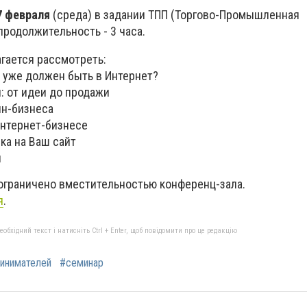
7 февраля
(среда) в задании ТПП (Торгово-Промышленная
 продолжительность - 3 часа.
гается рассмотреть:
 уже должен быть в Интернет?
: от идеи до продажи
н-бизнеса
интернет-бизнесе
ка на Ваш сайт
й
ограничено вместительностью конференц-зала.
я
.
бхідний текст і натисніть Ctrl + Enter, щоб повідомити про це редакцію
инимателей
#семинар