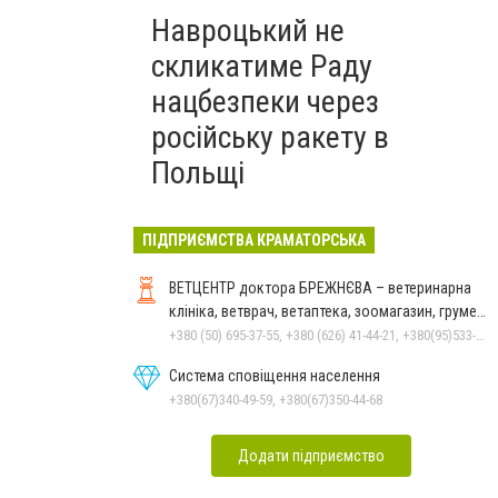
Навроцький не
скликатиме Раду
нацбезпеки через
російську ракету в
Польщі
ПІДПРИЄМСТВА КРАМАТОРСЬКА
ВЕТЦЕНТР доктора БРЕЖНЄВА – ветеринарна
клініка, ветврач, ветаптека, зоомагазин, грумер,
стрижки.
+380 (50) 695-37-55, +380 (626) 41-44-21, +380(95)533-90-03
Система сповіщення населення
+380(67)340-49-59, +380(67)350-44-68
Додати підприємство