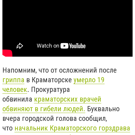
Напомним, что от осложнений после
гриппа
в Краматорске
умерло 19
человек
. Прокуратура
обвинила
краматорских врачей
обвиняют в гибели людей.
Буквально
вчера городской голова сообщил,
что
начальник Краматорского горздрава