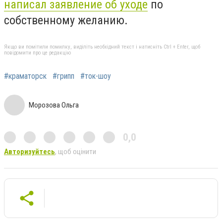
написал заявление об уходе
по
собственному желанию.
Якщо ви помітили помилку, виділіть необхідний текст і натисніть Ctrl + Enter, щоб
повідомити про це редакцію
#краматорск
#грипп
#ток-шоу
Морозова Ольга
0,0
Авторизуйтесь
, щоб оцінити