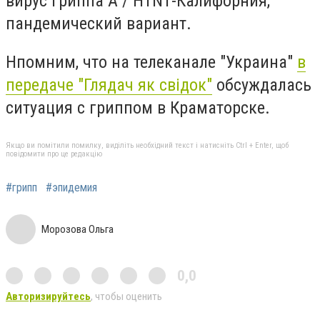
вирус гриппа А / H1N1-Калифорния,
пандемический вариант.
Нпомним, что на телеканале "Украина"
в
передаче "Глядач як свідок"
обсуждалась
ситуация с гриппом в Краматорске.
Якщо ви помітили помилку, виділіть необхідний текст і натисніть Ctrl + Enter, щоб
повідомити про це редакцію
#грипп
#эпидемия
Морозова Ольга
0,0
Авторизируйтесь
, чтобы оценить