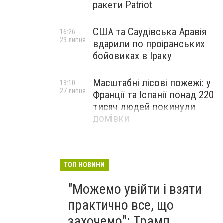
ракети Patriot
США та Саудівська Аравія
16:26
29 липня
вдарили по проіранських
бойовиках в Іраку
Масштабні лісові пожежі: у
13:10
27 липня
Франції та Іспанії понад 220
тисяч людей покинули
домівки
ТОП НОВИНИ
"Можемо увійти і взяти
практично все, що
захочемо": Трамп