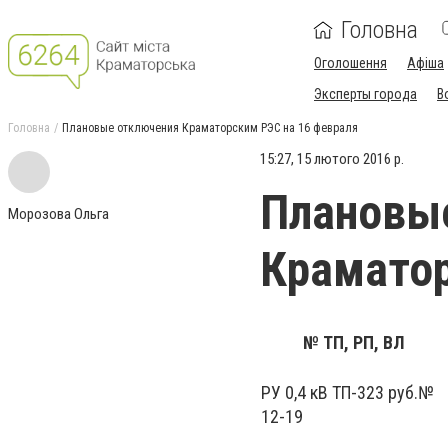
Головна
Оголошення
Афіша
Эксперты города
В
Головна
Плановые отключения Краматорским РЭС на 16 февраля
15:27, 15 лютого 2016 р.
Плановы
Морозова Ольга
Краматор
№ ТП, РП, ВЛ
РУ 0,4 кВ ТП-323 руб.№
12-19