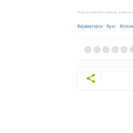
Якщо ви помітили помилку, виділіть нео
#краматорск
#рэс
#откл