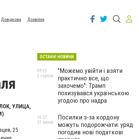
Довідкова
Дозвілля
ОСТАННІ НОВИНИ
"Можемо увійти і взяти
09:25
2 серпня
практично все, що
аля
захочемо": Трамп
похизувався українською
угодою про надра
ЛОК, УЛИЦА,
М)
Посилки з-за кордону
16:57
31 липня
можуть подорожчати: уряд
вцев, 25
погодив нові податкові
щение