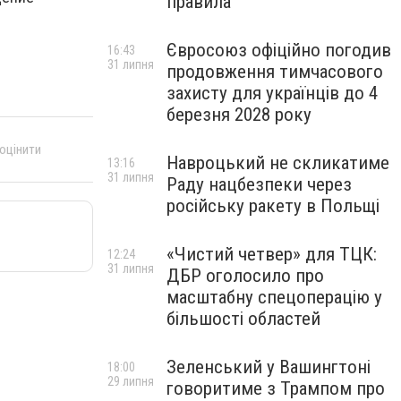
правила
Євросоюз офіційно погодив
16:43
31 липня
продовження тимчасового
захисту для українців до 4
березня 2028 року
 оцінити
Навроцький не скликатиме
13:16
31 липня
Раду нацбезпеки через
російську ракету в Польщі
«Чистий четвер» для ТЦК:
12:24
31 липня
ДБР оголосило про
масштабну спецоперацію у
більшості областей
Зеленський у Вашингтоні
18:00
29 липня
говоритиме з Трампом про