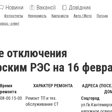
Новини
Вакансії
Довідник
Фотоотчеты
Нерухомість
Карта міста
Авто / Мото
Погода
опрос - ответ
е отключения
ским РЭС на 16 февр
Время
ХАРАКТЕР РЕМОНТА
АДРЕСА (ПОСЕ
ремонта
ДО
08-00 15-00
Ремонт ТП и тех.
Соцгород
обслуживание СТ
ул.Гв.Кантемиро
наружное осве