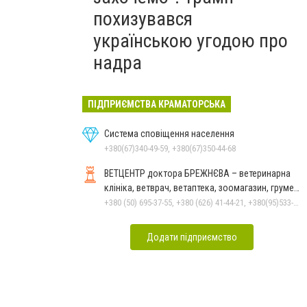
похизувався
українською угодою про
надра
ПІДПРИЄМСТВА КРАМАТОРСЬКА
Система сповіщення населення
+380(67)340-49-59, +380(67)350-44-68
ВЕТЦЕНТР доктора БРЕЖНЄВА – ветеринарна
клініка, ветврач, ветаптека, зоомагазин, грумер,
стрижки.
+380 (50) 695-37-55, +380 (626) 41-44-21, +380(95)533-90-03
Додати підприємство