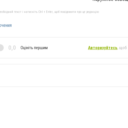
бхідний текст і натисніть Ctrl + Enter, щоб повідомити про це редакцію
ючения
0,0
Оцініть першим
Авторизуйтесь
, щоб