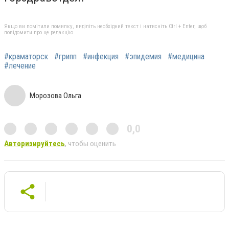
Якщо ви помітили помилку, виділіть необхідний текст і натисніть Ctrl + Enter, щоб
повідомити про це редакцію
#краматорск
#грипп
#инфекция
#эпидемия
#медицина
#лечение
Морозова Ольга
0,0
Авторизируйтесь
, чтобы оценить