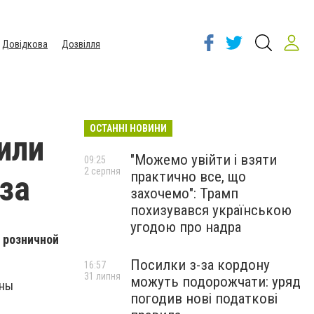
Довідкова
Дозвілля
ОСТАННІ НОВИНИ
или
"Можемо увійти і взяти
09:25
2 серпня
практично все, що
за
захочемо": Трамп
похизувався українською
угодою про надра
с розничной
Посилки з-за кордону
16:57
31 липня
можуть подорожчати: уряд
ены
погодив нові податкові