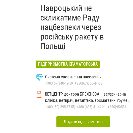
Навроцький не
скликатиме Раду
нацбезпеки через
російську ракету в
Польщі
ПІДПРИЄМСТВА КРАМАТОРСЬКА
Система сповіщення населення
+380(67)340-49-59, +380(67)350-44-68
ВЕТЦЕНТР доктора БРЕЖНЄВА – ветеринарна
клініка, ветврач, ветаптека, зоомагазин, грумер,
стрижки.
+380 (50) 695-37-55, +380 (626) 41-44-21, +380(95)533-90-03
Додати підприємство