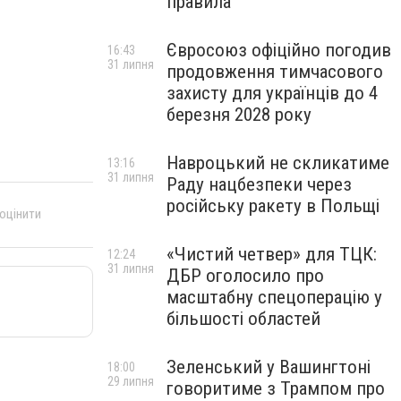
правила
Євросоюз офіційно погодив
16:43
31 липня
продовження тимчасового
захисту для українців до 4
березня 2028 року
Навроцький не скликатиме
13:16
31 липня
Раду нацбезпеки через
російську ракету в Польщі
 оцінити
«Чистий четвер» для ТЦК:
12:24
31 липня
ДБР оголосило про
масштабну спецоперацію у
більшості областей
Зеленський у Вашингтоні
18:00
29 липня
говоритиме з Трампом про