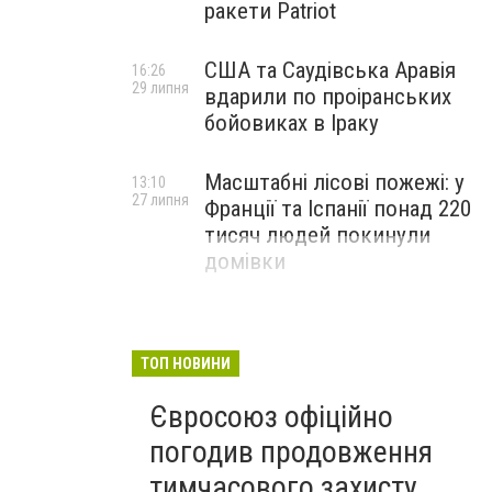
ракети Patriot
США та Саудівська Аравія
16:26
29 липня
вдарили по проіранських
бойовиках в Іраку
Масштабні лісові пожежі: у
13:10
27 липня
Франції та Іспанії понад 220
тисяч людей покинули
домівки
ТОП НОВИНИ
Євросоюз офіційно
погодив продовження
тимчасового захисту