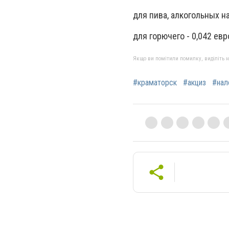
для пива, алкогольных н
для горючего - 0,042 ев
Якщо ви помітили помилку, виділіть нео
#краматорск
#акциз
#нал