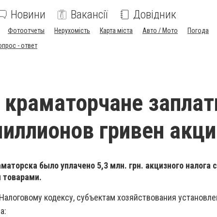
Новини
Вакансії
Довідник
Фотоотчеты
Нерухомість
Карта міста
Авто / Мото
Погода
опрос - ответ
 краматорчане заплат
миллионов гривен акци
маторска было уплачено 5,3 млн. грн. акцизного налога 
 товарами.
 Налоговому кодексу,
субъектам хозяйствования установл
а: