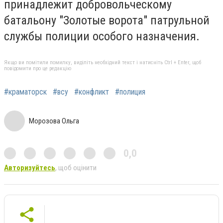
принадлежит добровольческому
батальону "Золотые ворота" патрульной
службы полиции особого назначения.
Якщо ви помітили помилку, виділіть необхідний текст і натисніть Ctrl + Enter, щоб
повідомити про це редакцію
#краматорск
#всу
#конфликт
#полиция
Морозова Ольга
0,0
Авторизуйтесь
, щоб оцінити