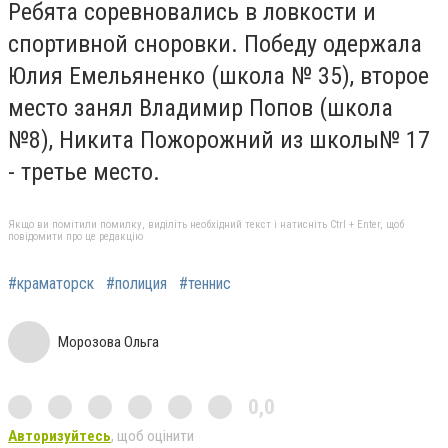
Ребята соревновались в ловкости и
спортивной сноровки. Победу одержала
Юлия Емельяненко (школа № 35), второе
место занял Владимир Попов (школа
№8), Никита Пожорожний из школы№ 17
- третье место.
Якщо ви помітили помилку, виділіть необхідний текст і натисніть Ctrl + Enter, щоб
повідомити про це редакцію
#краматорск
#полиция
#теннис
Морозова Ольга
0,0
Авторизуйтесь
, щоб оцінити