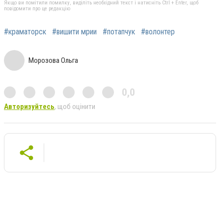
Якщо ви помітили помилку, виділіть необхідний текст і натисніть Ctrl + Enter, щоб
повідомити про це редакцію
#краматорск
#вишити мрии
#потапчук
#волонтер
Морозова Ольга
0,0
Авторизуйтесь
, щоб оцінити