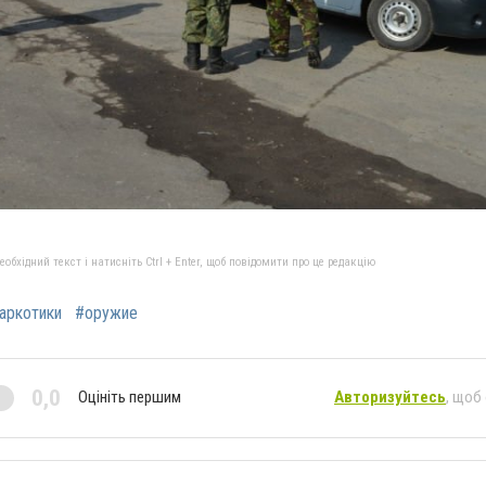
бхідний текст і натисніть Ctrl + Enter, щоб повідомити про це редакцію
аркотики
#оружие
0,0
Оцініть першим
Авторизуйтесь
, щоб