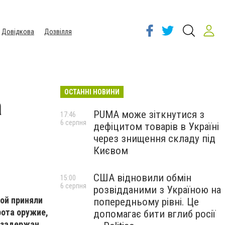
Довідкова
Дозвілля
ОСТАННІ НОВИНИ
а
PUMA може зіткнутися з
17:46
6 серпня
дефіцитом товарів в Україні
через знищення складу під
Києвом
США відновили обмін
15:00
6 серпня
розвідданими з Україною на
ой приняли
попередньому рівні. Це
рота оружие,
допомагає бити вглиб росії
 задержан