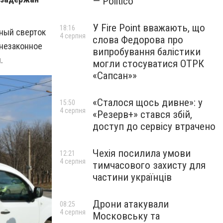
— Politico
У Fire Point вважають, що
18:16
ный сверток
4 серпня
слова Федорова про
 незаконное
випробування балістики
ы.
могли стосуватися ОТРК
«Сапсан»»
«Сталося щось дивне»: у
15:50
4 серпня
«Резерв+» стався збій,
доступ до сервісу втрачено
Чехія посилила умови
12:21
4 серпня
тимчасового захисту для
частини українців
Дрони атакували
08:25
4 серпня
Московську та