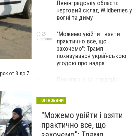
Ленінградську області:
черговий склад Wildberries у
вогні та диму
"Можемо увійти і взяти
09:25
2 серпня
практично все, що
захочемо": Трамп
похизувався українською
угодою про надра
рок от 3 до 7
Посилки з-за кордону
16:57
31 липня
можуть подорожчати: уряд
погодив нові податкові
правила
ТОП НОВИНИ
"Можемо увійти і взяти
практично все, що
захочемо": Трамп