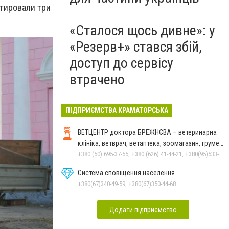
тировали три
«Сталося щось дивне»: у
«Резерв+» стався збій,
доступ до сервісу
втрачено
ПІДПРИЄМСТВА КРАМАТОРСЬКА
ВЕТЦЕНТР доктора БРЕЖНЄВА – ветеринарна
клініка, ветврач, ветаптека, зоомагазин, грумер,
стрижки.
+380 (50) 695-37-55, +380 (626) 41-44-21, +380(95)533-90-03
Система сповіщення населення
+380(67)340-49-59, +380(67)350-44-68
Додати підприємство