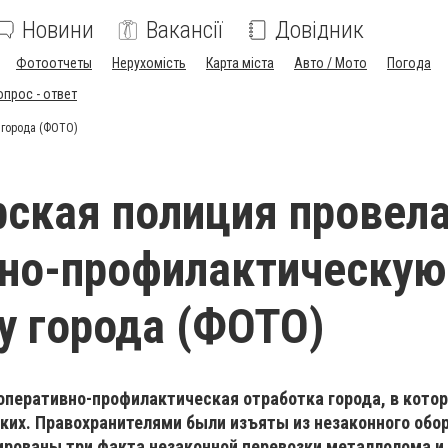
Новини
Вакансії
Довідник
Фотоотчеты
Нерухомість
Карта міста
Авто / Мото
Погода
опрос - ответ
 города (ФОТО)
ская полиция провел
вно-профилактическую
у города (ФОТО)
оперативно-профилактическая отработка города, в котор
ких. Правохранителями были изъяты из незаконного обо
ированы три факта незаконной перевозки металлолома и