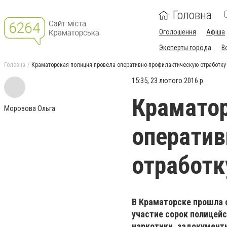
Головна
Оголошення
Афіша
Эксперты города
В
Головна
Краматорская полиция провела оперативно-профилактическую отработку
15:35, 23 лютого 2016 р.
Краматор
Морозова Ольга
операти
отработк
В Краматорске прошла 
участие сорок полицейс
наркотики, задокумент