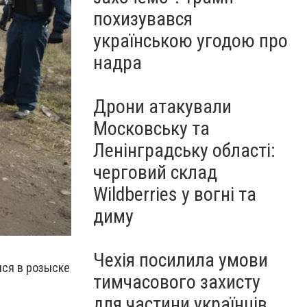
похизувався
українською угодою про
надра
Дрони атакували
Московську та
Ленінградську області:
черговий склад
Wildberries у вогні та
диму
Чехія посилила умови
лся в розыске
тимчасового захисту
для частини українців