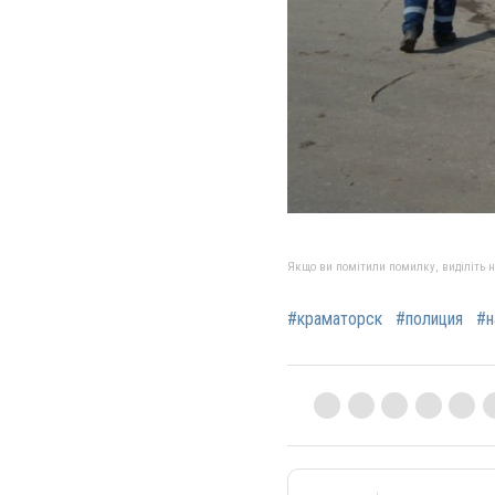
Якщо ви помітили помилку, виділіть нео
#краматорск
#полиция
#н