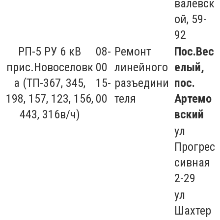
валевск
ой, 59-
92
РП-5 РУ 6 кВ
08-
Ремонт
Пос.Вес
прис.Новоселовк
00
линейного
елый,
а (ТП-367, 345,
15-
разъедини
пос.
198, 157, 123, 156,
00
теля
Артемо
443, 316в/ч)
вский
ул
Прогрес
сивная
2-29
ул
Шахтер