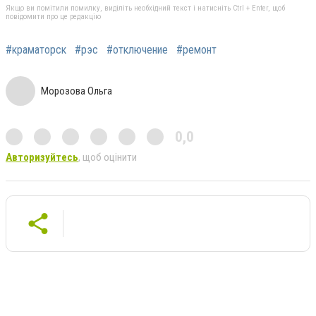
Якщо ви помітили помилку, виділіть необхідний текст і натисніть Ctrl + Enter, щоб
повідомити про це редакцію
#краматорск
#рэс
#отключение
#ремонт
Морозова Ольга
0,0
Авторизуйтесь
, щоб оцінити