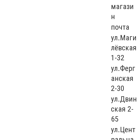
магази
н
почта
ул.Маги
лёвская
1-32
ул.Ферг
анская
2-30
ул.Двин
ская 2-
65
ул.Цент
ральна