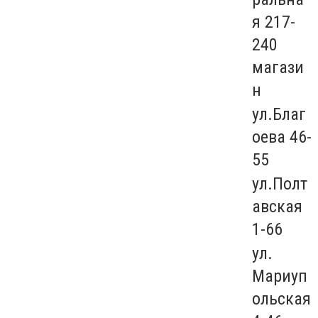
я 217-
240
магази
н
ул.Благ
оева 46-
55
ул.Полт
авская
1-66
ул.
Мариуп
ольская