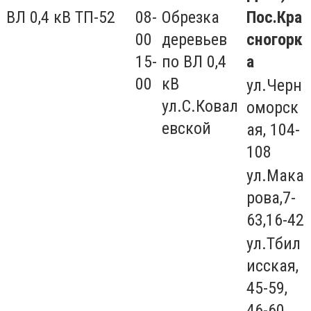
ВЛ 0,4 кВ ТП-52
08-
Обрезка
Пос.Кра
00
деревьев
сногорк
15-
по ВЛ 0,4
а
00
кВ
ул.Черн
ул.С.Ковал
оморск
евской
ая, 104-
108
ул.Мака
рова,7-
63,16-42
ул.Тбил
исская,
45-59,
46-60