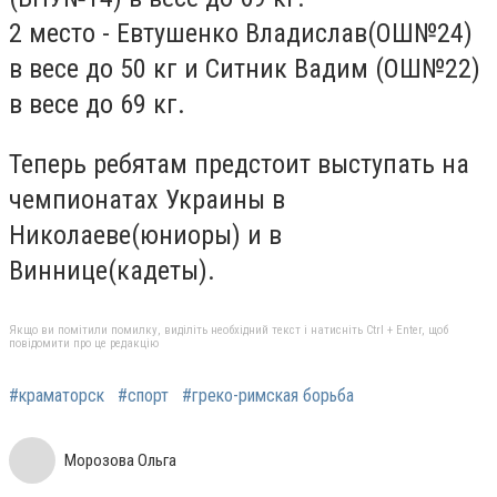
2 место - Евтушенко Владислав(ОШ№24)
в весе до 50 кг и Ситник Вадим (ОШ№22)
в весе до 69 кг.
Теперь ребятам предстоит выступать на
чемпионатах Украины в
Николаеве(юниоры) и в
Виннице(кадеты).
Якщо ви помітили помилку, виділіть необхідний текст і натисніть Ctrl + Enter, щоб
повідомити про це редакцію
#краматорск
#спорт
#греко-римская борьба
Морозова Ольга