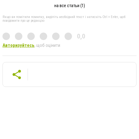
на все статьи (1)
Якщо ви помітили помилку, виділіть необхідний текст і натисніть Ctrl + Enter, щоб
повідомити про це редакцію
0,0
Авторизуйтесь
, щоб оцінити