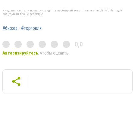
Якщо ви помітили помилку, виділіть необхідний текст і натисніть Ctrl + Enter, щоб
повідомити про це редакцію
#биржа
#торговля
0,0
Авторизируйтесь
, чтобы оценить