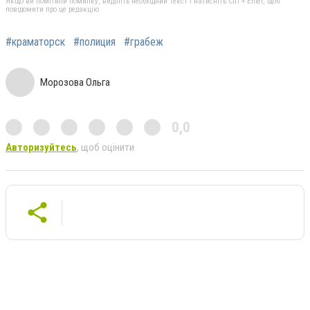
Якщо ви помітили помилку, виділіть необхідний текст і натисніть Ctrl + Enter, щоб
повідомити про це редакцію
#краматорск
#полиция
#грабеж
Морозова Ольга
0,0
Авторизуйтесь
, щоб оцінити