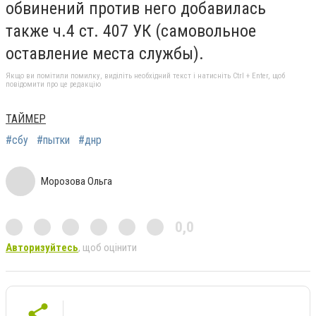
обвинений против него добавилась
также ч.4 ст. 407 УК (самовольное
оставление места службы).
Якщо ви помітили помилку, виділіть необхідний текст і натисніть Ctrl + Enter, щоб
повідомити про це редакцію
ТАЙМЕР
#сбу
#пытки
#днр
Морозова Ольга
0,0
Авторизуйтесь
, щоб оцінити