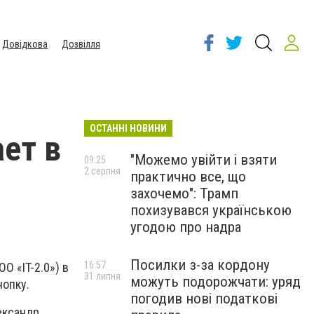
Довідкова
Дозвілля
ОСТАННІ НОВИНИ
ет в
"Можемо увійти і взяти
09:25
2 серпня
практично все, що
захочемо": Трамп
похизувався українською
угодою про надра
Посилки з-за кордону
16:57
О «IT-2.0») в
31 липня
можуть подорожчати: уряд
нопку.
погодив нові податкові
ександр