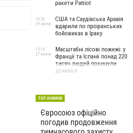
ракети Patriot
США та Саудівська Аравія
16:26
29 липня
вдарили по проіранських
бойовиках в Іраку
Масштабні лісові пожежі: у
13:10
27 липня
Франції та Іспанії понад 220
тисяч людей покинули
домівки
ТОП НОВИНИ
Євросоюз офіційно
погодив продовження
тимчасового захисту