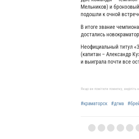
Мельников) и бронзовый
подошли к очной встреч
В итоге звание чемпиона
достались новокраматор
Неофициальный титул «З
(капитан – Александр Ку
и выиграла почти все ос
Якщо ви помітили помилку, виділіть нео
#краматорск
#дгма
#брей