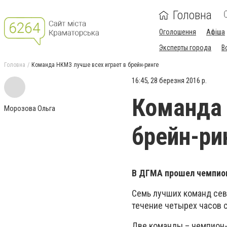
Головна
Оголошення
Афіша
Эксперты города
В
Головна
Команда НКМЗ лучше всех играет в брейн-ринге
16:45, 28 березня 2016 р.
Команда 
Морозова Ольга
брейн-ри
В ДГМА прошел чемпион
Семь лучших команд севе
течение четырех часов с
Две команды – чемпион-