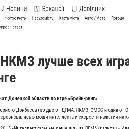
Новини
Вакансії
Довідник
Фотоотчеты
Нерухомість
Карта міста
Авто / Мото
Погода
опрос - ответ
НКМЗ лучше всех игра
нге
ат Донецкой области по игре «Брейн-ринг»
рного Донбасса (по две от ДГМА, НКМЗ, ЭМСС и одна от ОО
оревновались в мощи интеллекта и скорости нажатия на к
2015 «Интеллектуальные решения» из ДГМА (капитан – Ал