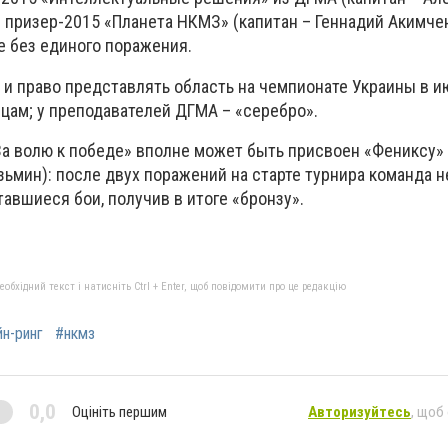
 призер-2015 «Планета НКМЗ» (капитан – Геннадий Акимчен
е без единого поражения.
 и право представлять область на чемпионате Украины в ию
цам; у преподавателей ДГМА – «серебро».
а волю к победе» вполне может быть присвоен «Фениксу»
зьмин): после двух поражений на старте турнира команда н
тавшиеся бои, получив в итоге «бронзу».
бхідний текст і натисніть Ctrl + Enter, щоб повідомити про це редакцію
н-ринг
#нкмз
0,0
Оцініть першим
Авторизуйтесь
, щоб