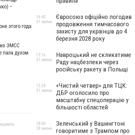
правила
ко) –
Євросоюз офіційно погодив
16:43
31 липня
продовження тимчасового
не этого года
захисту для українців до 4
березня 2028 року
 из ЭМСС
е пала духом
Навроцький не скликатиме
13:16
31 липня
Раду нацбезпеки через
російську ракету в Польщі
«Чистий четвер» для ТЦК:
12:24
31 липня
ДБР оголосило про
масштабну спецоперацію у
більшості областей
Зеленський у Вашингтоні
18:00
 оцінити
29 липня
говоритиме з Трампом про