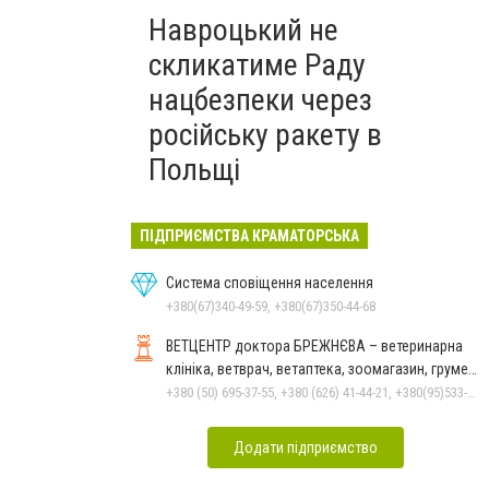
Навроцький не
скликатиме Раду
нацбезпеки через
російську ракету в
Польщі
ПІДПРИЄМСТВА КРАМАТОРСЬКА
Система сповіщення населення
+380(67)340-49-59, +380(67)350-44-68
ВЕТЦЕНТР доктора БРЕЖНЄВА – ветеринарна
клініка, ветврач, ветаптека, зоомагазин, грумер,
стрижки.
+380 (50) 695-37-55, +380 (626) 41-44-21, +380(95)533-90-03
Додати підприємство